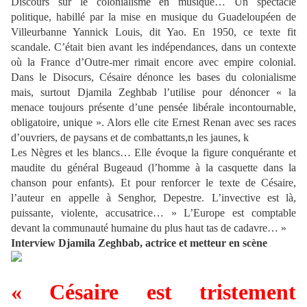
Discours sur le colonialisme en musique… Un spectacle
politique, habillé par la mise en musique du Guadeloupéen de
Villeurbanne Yannick Louis, dit Yao. En 1950, ce texte fit
scandale. C’était bien avant les indépendances, dans un contexte
où la France d’Outre-mer rimait encore avec empire colonial.
Dans le Disocurs, Césaire dénonce les bases du colonialisme
mais, surtout Djamila Zeghbab l’utilise pour dénoncer « la
menace toujours présente d’une pensée libérale incontournable,
obligatoire, unique ». Alors elle cite Ernest Renan avec ses races
d’ouvriers, de paysans et de combattants,n les jaunes, k
Les Nègres et les blancs… Elle évoque la figure conquérante et
maudite du général Bugeaud (l’homme à la casquette dans la
chanson pour enfants). Et pour renforcer le texte de Césaire,
l’auteur en appelle à Senghor, Depestre. L’invective est là,
puissante, violente, accusatrice… » L’Europe est comptable
devant la communauté humaine du plus haut tas de cadavre… »
Interview Djamila Zeghbab, actrice et metteur en scène
« Césaire est tristement