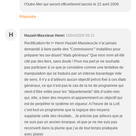
l'Outre-Mer qui seront officiellemnt lancés le 22 avril 2009.
Répondre
H
Hazaël-Massieux Henri
18/04/2009 08:31
Rectification<br /> Henri Hazaël-MassieuxJe n’ai jamais
demandé à faire partie des "Commissions’" installées pour
préparer les soi-disant "états généraux" Que mon nom ait été
cité par des tiers, sans doute ! Pour ma part je ne souhaite
pas participer à ce que je considère comme une tentative de
manipulation qui se traduira par un intense bavardage vide
de sens. Il n’y a d’ailleurs aucun objectif précis fixé à ces états
généraux, ce qui n’est pas le cas de la loi de programme qui
vient d’être votée pour les "départements" dits d’outre-mer,
qui, elle, a bien des moyens et apparemment un objectif qui
est de perpétrer le système en vigueur. A l’heure de la Lolf,
c’est tout un programme que la logique des moyens
supplante celle des résultats... Je précise par ailleurs que je
ne suis pas un ancien énarque, et que je ne me suis pas
reconverti dans la plume que j’ai de tout temps pratiquée
avec plaisir.