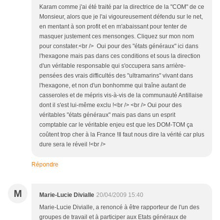
Karam comme j'ai été traité par la directrice de la "COM" de ce
Monsieur, alors que je l'ai vigoureusement défendu sur le net,
en mentant à son profit et en m'abaissant pour tenter de
masquer justement ces mensonges. Cliquez sur mon nom
pour constater.<br /> Oui pour des "états généraux" ici dans
l'hexagone mais pas dans ces conditions et sous la direction
d'un véritable responsable qui s'occupera sans arrière-
pensées des vrais difficultés des "ultramarins" vivant dans
l'hexagone, et non d'un bonhomme qui traîne autant de
casseroles et de mépris vis-à-vis de la communauté Antillaise
dont il s'est lui-même exclu !<br /> <br /> Oui pour des
véritables "états généraux" mais pas dans un esprit
comptable car le véritable enjeu est que les DOM-TOM ça
coûtent trop cher à la France !Il faut nous dire la vérité car plus
dure sera le réveil !<br />
Répondre
M
Marie-Lucie Divialle
20/04/2009 15:40
Marie-Lucie Divialle, a renoncé à être rapporteur de l'un des
groupes de travail et à participer aux Etats généraux de