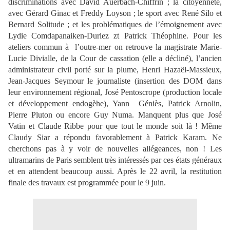
discriminations avec David Auerbach-Chiffrin ; la citoyenneté,
avec Gérard Ginac et Freddy Loyson ; le sport avec René Silo et
Bernard Solitude ; et les problématiques de l’émoignement avec
Lydie Comdapanaiken-Duriez zt Patrick Théophine. Pour les
ateliers commun à l’outre-mer on retrouve la magistrate Marie-
Lucie Divialle, de la Cour de cassation (elle a décliné), l’ancien
administrateur civil porté sur la plume, Henri Hazaël-Massieux,
Jean-Jacques Seymour le journaliste (insertion des DOM dans
leur environnement régional, José Pentoscrope (production locale
et développement endogèhe), Yann Géniès, Patrick Arnolin,
Pierre Pluton ou encore Guy Numa. Manquent plus que José
Vatin et Claude Ribbe pour que tout le monde soit là ! Même
Claudy Siar a répondu favorablement à Patrick Karam. Ne
cherchons pas à y voir de nouvelles allégeances, non ! Les
ultramarins de Paris semblent très intéressés par ces états généraux
et en attendent beaucoup aussi. Après le 22 avril, la restitution
finale des travaux est programmée pour le 9 juin.