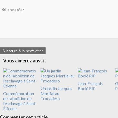
Brune n°27
S'inscrire à la newsletter
Vous aimerez aussi :
Jean-François
G
Un jardin Jacques
Boclé RIP
P
Commémoration
Martial au
de l’abolition de
Trocadero
l’esclavage à Saint-
Étienne
Commenter cet article