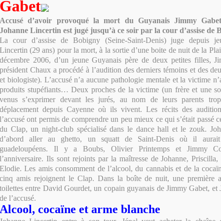
Gabet
Accusé d’avoir provoqué la mort du Guyanais Jimmy Gabet
Johanne Lincertin est jugé jusqu’à ce soir par la cour d’assise de 
La cour d’assise de Bobigny (Seine-Saint-Denis) juge depuis je
Lincertin (29 ans) pour la mort, à la sortie d’une boite de nuit de la Pla
décembre 2006, d’un jeune Guyanais père de deux petites filles, J
président Chaux a procédé à l’audition des derniers témoins et des deu
et biologiste). L’accusé n’a aucune pathologie mentale et la victime n’a
produits stupéfiants… Deux proches de la victime (un frère et une soe
venus s’exprimer devant les jurés, au nom de leurs parents trop
déplacement depuis Cayenne où ils vivent. Les récits des audition
l’accusé ont permis de comprendre un peu mieux ce qui s’était passé cett
du Clap, un night-club spécialisé dans le dance hall et le zouk. Joh
d’abord aller au ghetto, un squatt de Saint-Denis où il aurai
guadeloupéens. Il y a Boubs, Olivier Printemps et Jimmy Co
l’anniversaire. Ils sont rejoints par la maîtresse de Johanne, Priscilla,
Elodie. Les amis consomment de l’alcool, du cannabis et de la cocaïn
cinq amis rejoignent le Clap. Dans la boîte de nuit, une première a
toilettes entre David Gourdet, un copain guyanais de Jimmy Gabet, et
de l’accusé.
Alcool, cocaïne et arme blanche