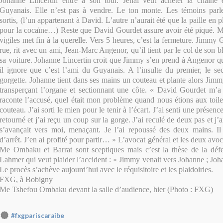
Johanne Lincertin entre à son tour. Jénal veut acheter la chaîne 
Guyanais. Elle n’est pas à vendre. Le ton monte. Les témoins parl
sortis, (l’un appartenant à David. L’autre n’aurait été que la paille en p
pour la cocaïne…) Reste que David Gourdet assure avoir été piqué. Ma
vigiles met fin à la querelle. Vers 5 heures, c’est la fermeture. Jimmy 
rue, rit avec un ami, Jean-Marc Angenor, qu’il tient par le col de son bl
sa voiture. Johanne Lincertin croit que Jimmy s’en prend à Angenor qu
il ignore que c’est l’ami du Guyanais. A l’insulte du premier, le s
gorgette. Johanne tient dans ses mains un couteau et plante alors Jim
transperçant l’organe et sectionnant une côte. « David Gourdet m’a
raconte l’accusé, quel était mon problème quand nous étions aux toilet
couteau. J’ai sorti le mien pour le tenir à l’écart. J’ai senti une présen
retourné et j’ai reçu un coup sur la gorge. J’ai reculé de deux pas et j
s’avançait vers moi, menaçant. Je l’ai repoussé des deux mains. 
d’arrêt. J’en ai profité pour partir… » L’avocat général et les deux avoca
Me Ombaku et Barrat sont sceptiques mais c’est la thèse de la dé
Lahmer qui veut plaider l’accident : « Jimmy venait vers Johanne ; Jo
Le procès s’achève aujourd’hui avec le réquisitoire et les plaidoiries.
FXG, à Bobigny
Me Tshefou Ombaku devant la salle d’audience, hier (Photo : FXG)
#fxgpariscaraibe