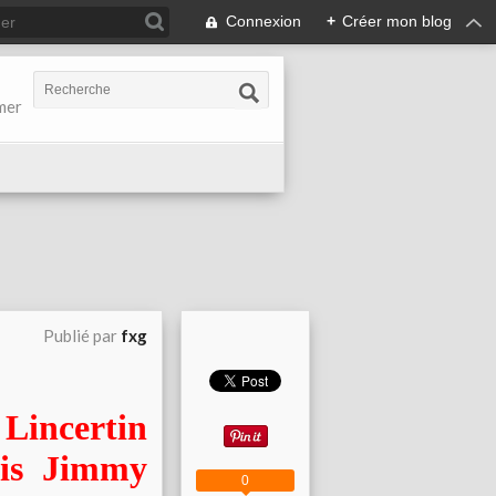
Connexion
+
Créer mon blog
-mer
Publié par
fxg
incertin
is Jimmy
0