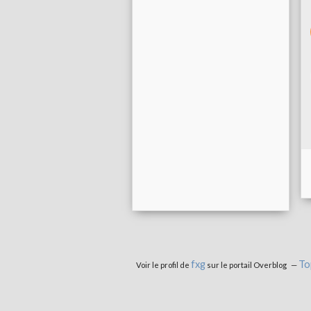
fxg
To
Voir le profil de
sur le portail Overblog