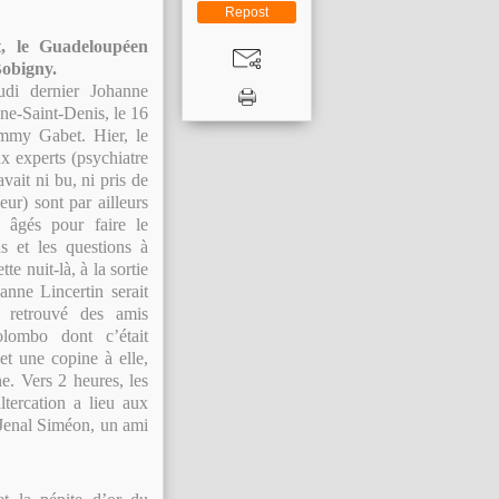
Repost
, le Guadeloupéen
Bobigny.
udi dernier Johanne
ine-Saint-Denis, le 16
immy Gabet. Hier, le
x experts (psychiatre
vait ni bu, ni pris de
ur) sont par ailleurs
 âgés pour faire le
s et les questions à
e nuit-là, à la sortie
anne Lincertin serait
t retrouvé des amis
lombo dont c’était
 et une copine à elle,
e. Vers 2 heures, les
ltercation a lieu aux
 Jenal Siméon, un ami