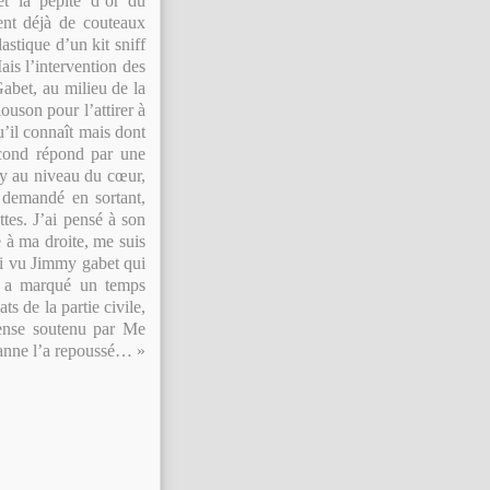
et la pépite d’or du
ent déjà de couteaux
lastique d’un kit sniff
is l’intervention des
Gabet, au milieu de la
ouson pour l’attirer à
’il connaît mais dont
econd répond par une
my au niveau du cœur,
 demandé en sortant,
tes. J’ai pensé à son
ce à ma droite, me suis
’ai vu Jimmy gabet qui
Il a marqué un temps
ts de la partie civile,
fense soutenu par Me
hanne l’a repoussé… »