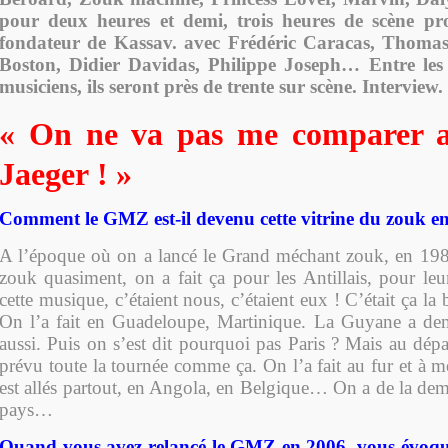
pour deux heures et demi, trois heures de scène p
fondateur de Kassav. avec Frédéric Caracas, Thomas
Boston, Didier Davidas, Philippe Joseph… Entre les 
musiciens, ils seront près de trente sur scène. Interview.
« On ne va pas me comparer 
Jaeger ! »
Comment le GMZ est-il devenu cette vitrine du zouk 
A l’époque où on a lancé le Grand méchant zouk, en 198
zouk quasiment, on a fait ça pour les Antillais, pour leu
cette musique, c’étaient nous, c’étaient eux ! C’était ça la
On l’a fait en Guadeloupe, Martinique. La Guyane a dem
aussi. Puis on s’est dit pourquoi pas Paris ? Mais au dépa
prévu toute la tournée comme ça. On l’a fait au fur et à 
est allés partout, en Angola, en Belgique… On a de la dem
pays…
Quand vous avez relancé le GMZ en 2006, vous évoquiez