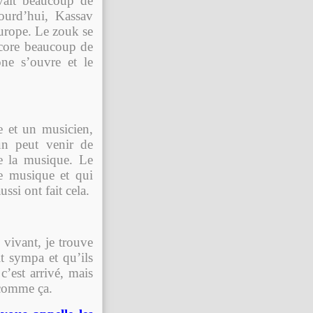
vait beaucoup de
ourd’hui, Kassav
urope. Le zouk se
ncore beaucoup de
ne s’ouvre et le
 et un musicien,
un peut venir de
e la musique. Le
re musique et qui
ssi ont fait cela.
vivant, je trouve
it sympa et qu’ils
c’est arrivé, mais
 comme ça.