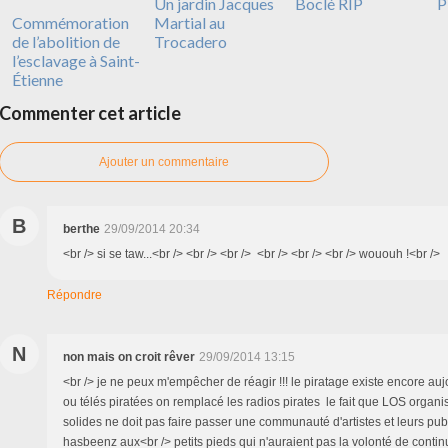
Un jardin Jacques
Boclé RIP
P
Commémoration
Martial au
de l’abolition de
Trocadero
l’esclavage à Saint-
Étienne
Commenter cet article
Ajouter un commentaire
B
berthe
29/09/2014 20:34
<br /> si se taw...<br /> <br /> <br /> <br /> <br /> <br /> wououh !<br />
Répondre
N
non mais on croit rêver
29/09/2014 13:15
<br /> je ne peux m'empêcher de réagir !!! le piratage existe encore aujo
ou télés piratées on remplacé les radios pirates le fait que LOS organi
solides ne doit pas faire passer une communauté d'artistes et leurs pub
hasbeenz aux<br /> petits pieds qui n'auraient pas la volonté de contin