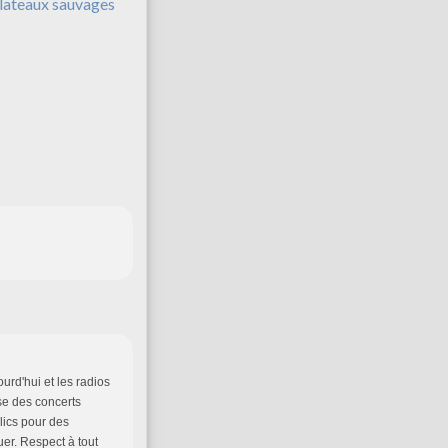
lateaux sauvages
urd'hui et les radios
se des concerts
lics pour des
uer. Respect à tout