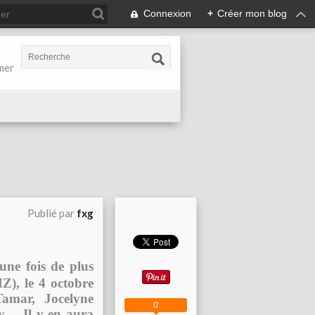
Connexion
+
Créer mon blog
-mer
Publié par
fxg
une fois de plus
), le 4 octobre
amar, Jocelyne
0
y… Il y en aura