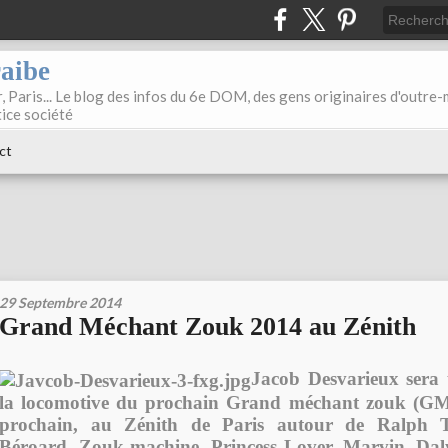
raibe
, Paris... Le blog des infos du 6e DOM, des gens originaires d'outre
tice société
ct
29 Septembre 2014
Grand Méchant Zouk 2014 au Zénith
Jacob Desvarieux sera 
la locomotive du prochain Grand méchant zouk (GMZ
prochain, au Zénith de Paris autour de Ralph T
Béroard, Zouk machine, Princess Lover, Marvin, Dal