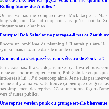
Ca vous fait rire quand on 
Rolling Stones des Antilles ?
On ne va pas me comparer avec Mick Jaeger ! Mais p
longévité, oui. Ca fait cinquante ans qu’ils sont là. Si 
cinquante ans, c’est bien !
Pourquoi Bob Sainclar ne partage-t-il pas ce Zénith av
Encore un problème de planning ! Il aurait pu être là…
sympa
mais il tourne dans le monde entier !
Comment ça s’est passé ce remix électro de Zouk la ?
Je ne sais pas. Il avait déjà remixé Syé bwa et puis, c
trente ans, pour marquer le coup, Bob Sainclar et quelques
intéressés à lui... J’ai beaucoup aimé. Je ne suis pas interv
même s’il y a ma voix. Je trouve ça bien que des gens fas
pas simplement des reprises. C’est une bonne façon d’ame
vers d’autres publics.
Une reprise version punk ou grunge est-elle bienvenue 