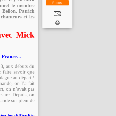
Repost
romet le membre
 Bellon, Patrick
chanteurs et les
avec Mick
en France…
8, aux débuts du
r faire savoir que
 blague au départ !
andé, on l’a fait
rt, on n’avait pas
mesure. Depuis, on
ande sur plein de
 les difficultés