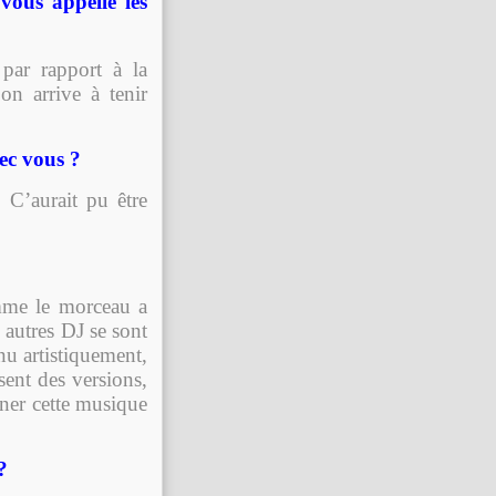
vous appelle les
ar rapport à la
on arrive à tenir
ec vous ?
 C’aurait pu être
omme le morceau a
 autres DJ se sont
enu artistiquement,
sent des versions,
ner cette musique
?