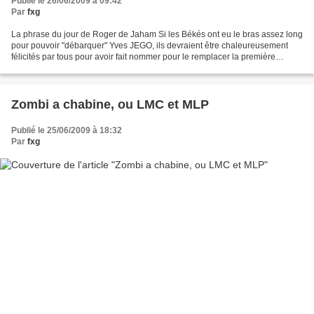
Publié le 26/06/2009 à 09:42
Par
fxg
La phrase du jour de Roger de Jaham Si les Békés ont eu le bras assez long
pour pouvoir "débarquer" Yves JEGO, ils devraient être chaleureusement
félicités par tous pour avoir fait nommer pour le remplacer la première
personnalité originaire de l'outre-mer,...
Zombi a chabine, ou LMC et MLP
Publié le 25/06/2009 à 18:32
Par
fxg