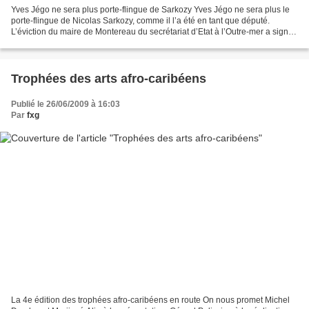
Yves Jégo ne sera plus porte-flingue de Sarkozy Yves Jégo ne sera plus le
porte-flingue de Nicolas Sarkozy, comme il l’a été en tant que député.
L’éviction du maire de Montereau du secrétariat d’Etat à l’Outre-mer a signé
le divorce entre les deux hommes....
Trophées des arts afro-caribéens
Publié le 26/06/2009 à 16:03
Par
fxg
La 4e édition des trophées afro-caribéens en route On nous promet Michel