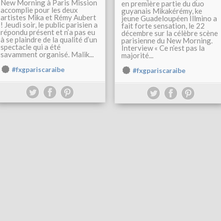
New Morning à Paris Mission
en première partie du duo
accomplie pour les deux
guyanais Mikakérémy, ke
artistes Mika et Rémy Aubert
jeune Guadeloupéen Illmino a
! Jeudi soir, le public parisien a
fait forte sensation, le 22
répondu présent et n’a pas eu
décembre sur la célèbre scène
à se plaindre de la qualité d’un
parisienne du New Morning.
spectacle qui a été
Interview « Ce n’est pas la
savamment organisé. Malik...
majorité...
#fxgpariscaraibe
#fxgpariscaraibe