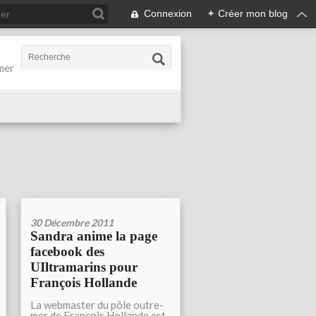
Connexion
+
Créer mon blog
-mer
30 Décembre 2011
Sandra anime la page
facebook des
UIltramarins pour
François Hollande
La webmaster du pôle outre-
mer de François Hollande est