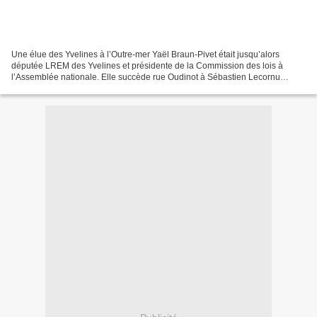
Une élue des Yvelines à l’Outre-mer Yaël Braun-Pivet était jusqu’alors
députée LREM des Yvelines et présidente de la Commission des lois à
l’Assemblée nationale. Elle succède rue Oudinot à Sébastien Lecornu
nommé ministre des Armées. Elle a eu l’occasion...