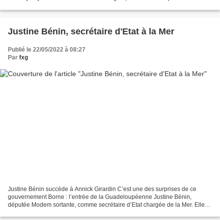
l’ouvrage d’Eric Jennings « Les...
Justine Bénin, secrétaire d'Etat à la Mer
Publié le 22/05/2022 à 08:27
Par
fxg
Justine Bénin succède à Annick Girardin C’est une des surprises de ce
gouvernement Borne : l’entrée de la Guadeloupéenne Justine Bénin,
députée Modem sortante, comme secrétaire d’Etat chargée de la Mer. Elle
succède ainsi à l’ancienne ministre des Outre-mer...