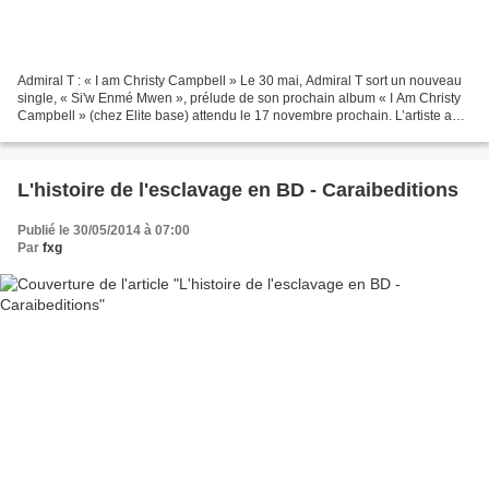
Admiral T : « I am Christy Campbell » Le 30 mai, Admiral T sort un nouveau
single, « Si'w Enmé Mwen », prélude de son prochain album « I Am Christy
Campbell » (chez Elite base) attendu le 17 novembre prochain. L’artiste a
présenté ces derniers jours en...
L'histoire de l'esclavage en BD - Caraibeditions
Publié le 30/05/2014 à 07:00
Par
fxg