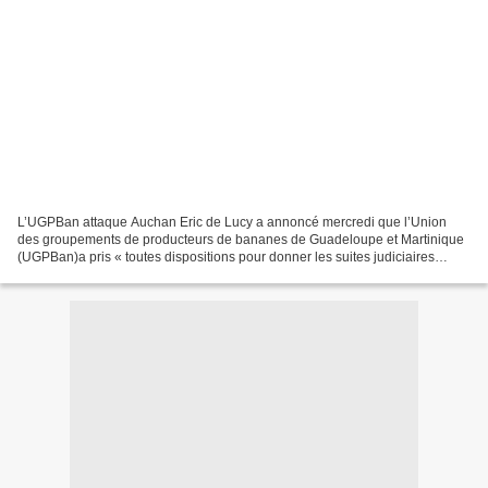
L’UGPBan attaque Auchan Eric de Lucy a annoncé mercredi que l’Union
des groupements de producteurs de bananes de Guadeloupe et Martinique
(UGPBan)a pris « toutes dispositions pour donner les suites judiciaires
qu’elle appelle à l’affaire [Auchan] ». Depuis...