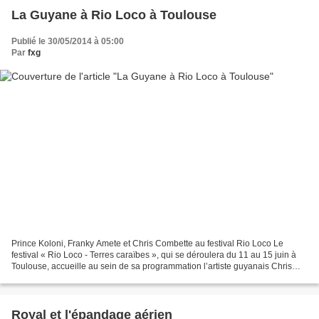
La Guyane à Rio Loco à Toulouse
Publié le 30/05/2014 à 05:00
Par
fxg
Prince Koloni, Franky Amete et Chris Combette au festival Rio Loco Le
festival « Rio Loco - Terres caraïbes », qui se déroulera du 11 au 15 juin à
Toulouse, accueille au sein de sa programmation l’artiste guyanais Chris
Combette et le groupe bushinenegue...
Royal et l'épandage aérien