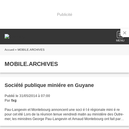
Publicité
MENU
Accueil
» MOBILE.ARCHIVES
MOBILE.ARCHIVES
Société publique miniére en Guyane
Publié le 31/05/2014 à 07:00
Par
fxg
Pau-Langevin et Montebourg annoncent une soci é t é régionale mini é re
pour cet été Lors de la réunion tenue vendredi matin au ministère des Outre-
mer, les ministres George Pau-Langevin et Arnaud Montebourg ont fait part
aux parlementaires de la Guyane,...