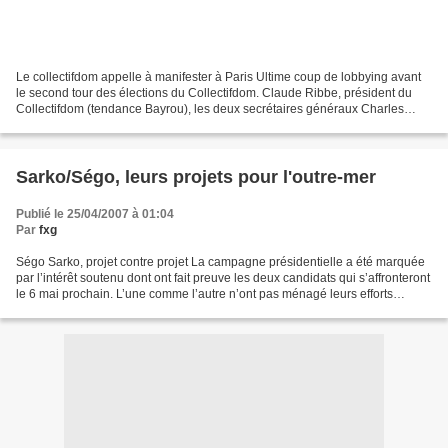
Le collectifdom appelle à manifester à Paris Ultime coup de lobbying avant
le second tour des élections du Collectifdom. Claude Ribbe, président du
Collectifdom (tendance Bayrou), les deux secrétaires généraux Charles
Dagnet (tendance Sarko) et Daniel...
Sarko/Ségo, leurs projets pour l'outre-mer
Publié le 25/04/2007 à 01:04
Par
fxg
Ségo Sarko, projet contre projet La campagne présidentielle a été marquée
par l’intérêt soutenu dont ont fait preuve les deux candidats qui s’affronteront
le 6 mai prochain. L’une comme l’autre n’ont pas ménagé leurs efforts
envers les électeurs antillais....