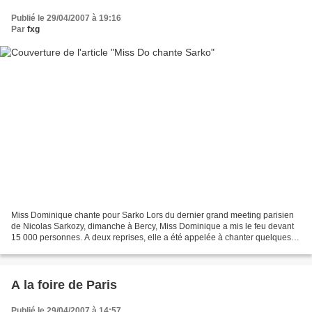
Publié le 29/04/2007 à 19:16
Par
fxg
Miss Dominique chante pour Sarko Lors du dernier grand meeting parisien
de Nicolas Sarkozy, dimanche à Bercy, Miss Dominique a mis le feu devant
15 000 personnes. A deux reprises, elle a été appelée à chanter quelques
morceaux. Et sa voix si soul, si...
A la foire de Paris
Publié le 29/04/2007 à 14:57