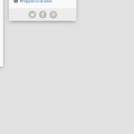
#fxgpariscaraibe