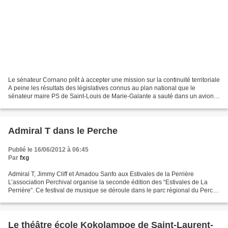
Le sénateur Cornano prêt à accepter une mission sur la continuité territoriale
A peine les résultats des législatives connus au plan national que le
sénateur maire PS de Saint-Louis de Marie-Galante a sauté dans un avion
dimanche pour se rendre à Paris....
Admiral T dans le Perche
Publié le 16/06/2012 à 06:45
Par
fxg
Admiral T, Jimmy Cliff et Amadou Sanfo aux Estivales de la Perrière
L’association Perchival organise la seconde édition des “Estivales de La
Perrière”. Ce festival de musique se déroule dans le parc régional du Perche
les 7 et 8 juillet 2012. Les Estivales...
Le théâtre école Kokolampoe de Saint-Laurent-