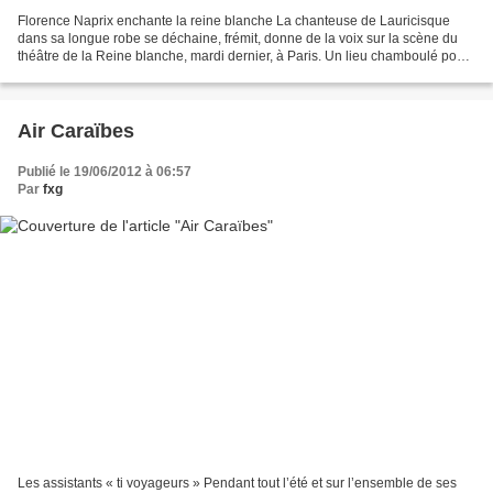
Florence Naprix enchante la reine blanche La chanteuse de Lauricisque
dans sa longue robe se déchaine, frémit, donne de la voix sur la scène du
théâtre de la Reine blanche, mardi dernier, à Paris. Un lieu chamboulé pour
elle et son groupe. Elle est venue...
Air Caraïbes
Publié le 19/06/2012 à 06:57
Par
fxg
Les assistants « ti voyageurs » Pendant tout l’été et sur l’ensemble de ses