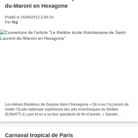
du-Maroni en Hexagone
Publié le 15/06/2012 à 06:34
Par
fxg
Les élèves théatreux de Guyane dans l'Hexagone « On a eu l’occasion de
visiter l’Ecole nationale supérieure des arts et techniques du théâtre
(ESNATT) à Lyon et on a vu leur spectacle de fin d’année. » Sander
Anakaba, élève technicien, était visiblement...
Carnaval tropical de Paris