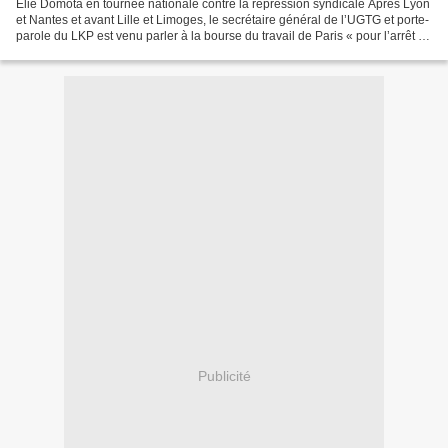
Elie Domota en tournée nationale contre la répression syndicale Après Lyon
et Nantes et avant Lille et Limoges, le secrétaire général de l’UGTG et porte-
parole du LKP est venu parler à la bourse du travail de Paris « pour l’arrêt de
la répression antisyndicale...
Publicité