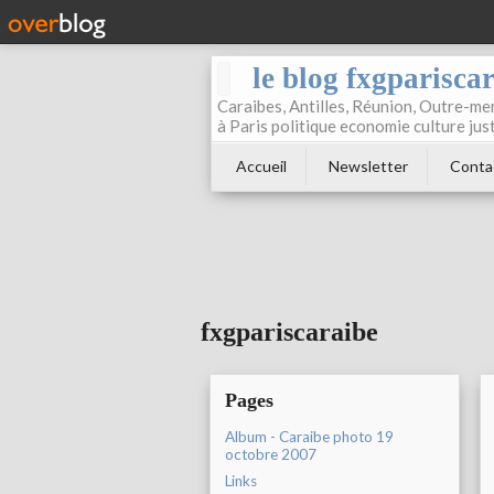
le blog fxgparisca
Caraibes, Antilles, Réunion, Outre-mer
à Paris politique economie culture jus
Accueil
Newsletter
Conta
fxgpariscaraibe
Pages
Album - Caraibe photo 19
octobre 2007
Links