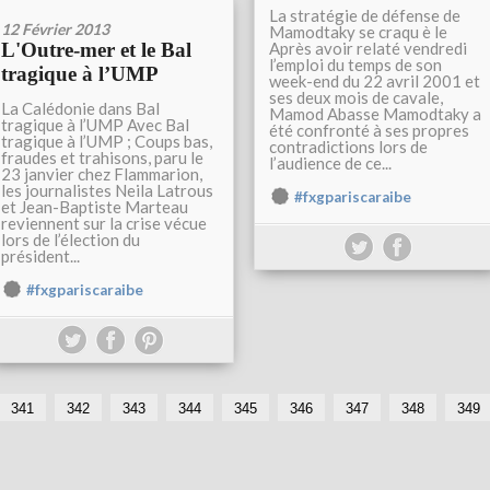
La stratégie de défense de
12 Février 2013
Mamodtaky se craqu è le
L'Outre-mer et le Bal
Après avoir relaté vendredi
l’emploi du temps de son
tragique à l’UMP
week-end du 22 avril 2001 et
ses deux mois de cavale,
La Calédonie dans Bal
Mamod Abasse Mamodtaky a
tragique à l’UMP Avec Bal
été confronté à ses propres
tragique à l’UMP ; Coups bas,
contradictions lors de
fraudes et trahisons, paru le
l’audience de ce...
23 janvier chez Flammarion,
les journalistes Neila Latrous
#fxgpariscaraibe
et Jean-Baptiste Marteau
reviennent sur la crise vécue
lors de l’élection du
président...
#fxgpariscaraibe
341
342
343
344
345
346
347
348
349