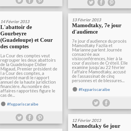
13 Février 2013
14 Février 2013
Mamodtaky, 7e jour
L'abattoir de
d'audience
Gourbeyre
(Guadeloupe) et Cour
7e jour d’audience du procès
Mamodtaky Fazila et
des comptes
Marianne parlent Journée
consacrée aux
La Cour des comptes veut
visioconférences, hier à la
regrouper les deux abattoirs
cour d’assises de Créteil. Elle
de la Guadeloupe Didier
examine jusqu’au 22 février
Migaud, Premier président de
l’affaire Mamodtaky, accusé
l a Cour des comptes, a
de l’assassinat de cinq
présenté mardi le rapport
personnes et de blessures...
annuel de la haute juridiction
financière. Au nombre des
#fxgpariscaraibe
affaires rapportées figure le
cas de...
#fxgpariscaraibe
12 Février 2013
Mamodtaky 6e jour