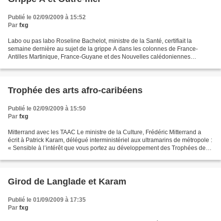
Publié le 02/09/2009 à 15:52
Par
fxg
Labo ou pas labo Roseline Bachelot, ministre de la Santé, certifiait la
semaine dernière au sujet de la grippe A dans les colonnes de France-
Antilles Martinique, France-Guyane et des Nouvelles calédoniennes
(éditions du 28 août), que l’Outre-mer n’était...
Trophée des arts afro-caribéens
Publié le 02/09/2009 à 15:50
Par
fxg
Mitterrand avec les TAAC Le ministre de la Culture, Frédéric Mitterrand a
écrit à Patrick Karam, délégué interministériel aux ultramarins de métropole :
« Sensible à l’intérêt que vous portez au développement des Trophées des
arts afro-caribéens, j’accepte...
Girod de Langlade et Karam
Publié le 01/09/2009 à 17:35
Par
fxg