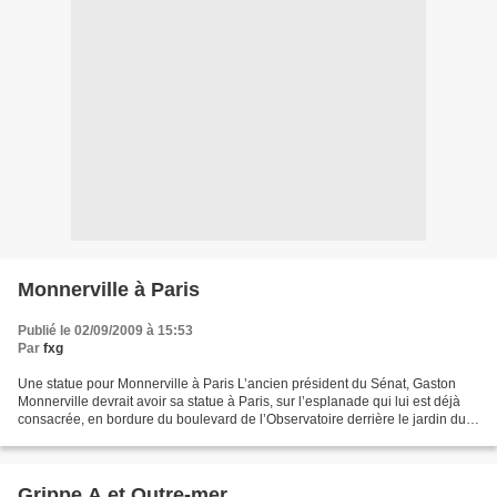
Monnerville à Paris
Publié le 02/09/2009 à 15:53
Par
fxg
Une statue pour Monnerville à Paris L’ancien président du Sénat, Gaston
Monnerville devrait avoir sa statue à Paris, sur l’esplanade qui lui est déjà
consacrée, en bordure du boulevard de l’Observatoire derrière le jardin du
Luxembourg. C’est le projet...
Grippe A et Outre-mer