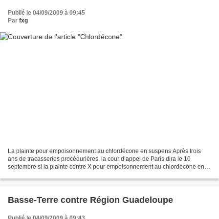
Publié le 04/09/2009 à 09:45
Par
fxg
La plainte pour empoisonnement au chlordécone en suspens Après trois
ans de tracasseries procédurières, la cour d’appel de Paris dira le 10
septembre si la plainte contre X pour empoisonnement au chlordécone en
Guadeloupe peut être instruite. Les avocats...
Basse-Terre contre Région Guadeloupe
Publié le 04/09/2009 à 09:43