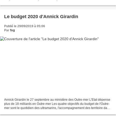
international du film océanien...
Le budget 2020 d'Annick Girardin
Publié le 29/09/2019 à 05:06
Par
fxg
Annick Girardin le 27 septembre au ministère des Outre-mer L'Etat dépense
plus de 18 milliards en Outre-mer Les quatre objectifs du budget de l'Outre-
mer sont le quotidien des ultramarins, l'accompagnement des territoire dans
le politique et volonté de...