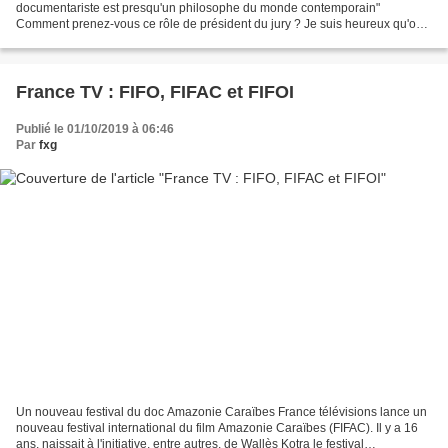
documentariste est presqu'un philosophe du monde contemporain"
Comment prenez-vous ce rôle de président du jury ? Je suis heureux qu'on
me propose une aventure comme celle-là avec toute l'ambition...
France TV : FIFO, FIFAC et FIFOI
Publié le 01/10/2019 à 06:46
Par
fxg
Un nouveau festival du doc Amazonie Caraïbes France télévisions lance un
nouveau festival international du film Amazonie Caraïbes (FIFAC). Il y a 16
ans, naissait à l'initiative, entre autres, de Wallès Kotra le festival