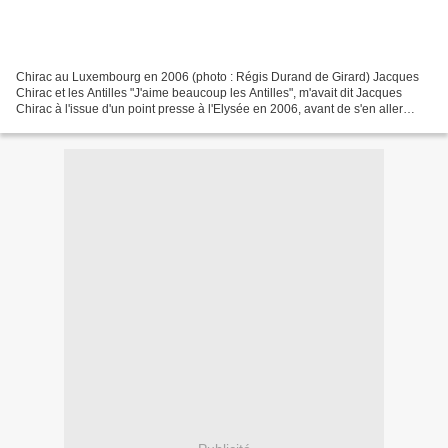
Chirac au Luxembourg en 2006 (photo : Régis Durand de Girard) Jacques
Chirac et les Antilles "J'aime beaucoup les Antilles", m'avait dit Jacques
Chirac à l'issue d'un point presse à l'Elysée en 2006, avant de s'en aller
serrer des pognes dans la salle...