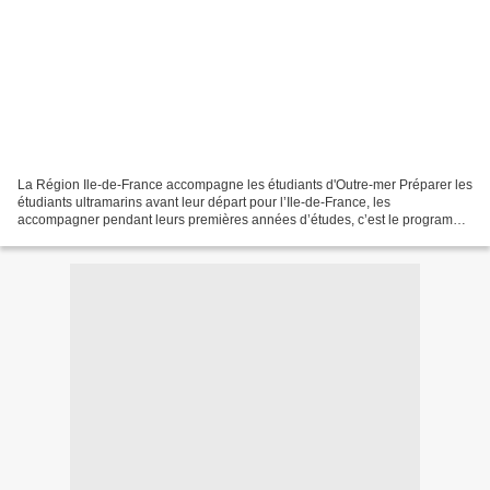
La Région Ile-de-France accompagne les étudiants d'Outre-mer Préparer les
étudiants ultramarins avant leur départ pour l’Ile-de-France, les
accompagner pendant leurs premières années d’études, c’est le programme
du Forum Mobil‘ Jeunes lancé par le Conseil...