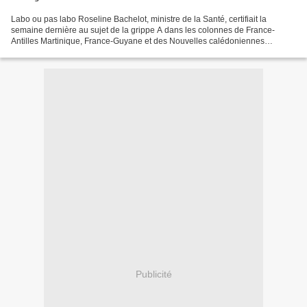
Labo ou pas labo Roseline Bachelot, ministre de la Santé, certifiait la
semaine dernière au sujet de la grippe A dans les colonnes de France-
Antilles Martinique, France-Guyane et des Nouvelles calédoniennes
(éditions du 28 août), que l’Outre-mer n’était...
Publicité