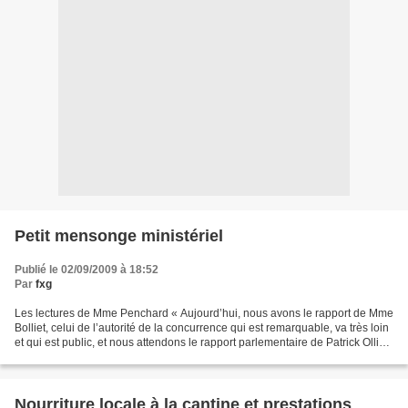
Petit mensonge ministériel
Publié le 02/09/2009 à 18:52
Par
fxg
Les lectures de Mme Penchard « Aujourd’hui, nous avons le rapport de Mme
Bolliet, celui de l’autorité de la concurrence qui est remarquable, va très loin
et qui est public, et nous attendons le rapport parlementaire de Patrick Ollier,
même si nous en...
Nourriture locale à la cantine et prestations