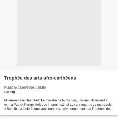
Trophée des arts afro-caribéens
Publié le 02/09/2009 à 15:50
Par
fxg
Mitterrand avec les TAAC Le ministre de la Culture, Frédéric Mitterrand a
écrit à Patrick Karam, délégué interministériel aux ultramarins de métropole :
« Sensible à l’intérêt que vous portez au développement des Trophées des
arts afro-caribéens, j’accepte...