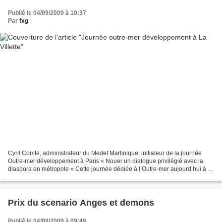
Publié le 04/09/2009 à 10:37
Par
fxg
Cyril Comte, administrateur du Medef Martinique, initiateur de la journée
Outre-mer développement à Paris « Nouer un dialogue privilégié avec la
diaspora en métropole » Cette journée dédiée à l’Outre-mer aujourd’hui à la
Villette est-elle le pendant ultramarin...
Prix du scenario Anges et demons
Publié le 04/09/2009 à 09:49