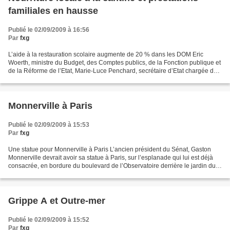
familiales en hausse
Publié le 02/09/2009 à 16:56
Par
fxg
L’aide à la restauration scolaire augmente de 20 % dans les DOM Eric
Woerth, ministre du Budget, des Comptes publics, de la Fonction publique et
de la Réforme de l’Etat, Marie-Luce Penchard, secrétaire d’Etat chargée de
l’Outre-Mer et Nadine Morano, secrétaire...
Monnerville à Paris
Publié le 02/09/2009 à 15:53
Par
fxg
Une statue pour Monnerville à Paris L’ancien président du Sénat, Gaston
Monnerville devrait avoir sa statue à Paris, sur l’esplanade qui lui est déjà
consacrée, en bordure du boulevard de l’Observatoire derrière le jardin du
Luxembourg. C’est le projet...
Grippe A et Outre-mer
Publié le 02/09/2009 à 15:52
Par
fxg