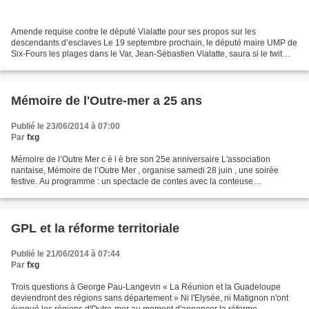
Amende requise contre le député Vialatte pour ses propos sur les
descendants d’esclaves Le 19 septembre prochain, le député maire UMP de
Six-Fours les plages dans le Var, Jean-Sébastien Vialatte, saura si le twit
qu’il a émis le 13 mai 2013 est une incitation...
Mémoire de l'Outre-mer a 25 ans
Publié le 23/06/2014 à 07:00
Par
fxg
Mémoire de l’Outre Mer c é l è bre son 25e anniversaire L'association
nantaise, Mémoire de l’Outre Mer , organise samedi 28 juin , une soirée
festive. Au programme : un spectacle de contes avec la conteuse
guadeloupéenne Maguy Faraux, un spectacle musical...
GPL et la réforme territoriale
Publié le 21/06/2014 à 07:44
Par
fxg
Trois questions à George Pau-Langevin « La Réunion et la Guadeloupe
deviendront des régions sans département » Ni l'Elysée, ni Matignon n'ont