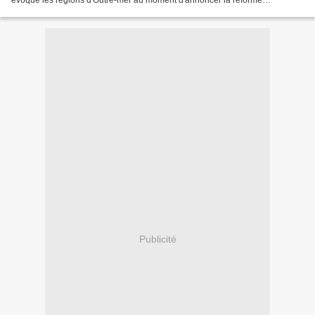
évoqué les régions d'Outre-mer au moment d'annoncer la réforme
territoriale. S'agit-il d'un oubli ? Il ne s’agit...
Publicité