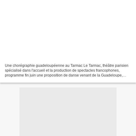
Une chorégraphie guadeloupéenne au Tarmac Le Tarmac, théâtre parisien
spécialisé dans l'accueil et la production de spectacles francophones,
programme fin juin une proposition de danse venant de la Guadeloupe,
Mika, heure locale, une chorégraphie de Myriam...