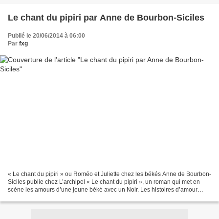
Le chant du pipiri par Anne de Bourbon-Siciles
Publié le 20/06/2014 à 06:00
Par
fxg
« Le chant du pipiri » ou Roméo et Juliette chez les békés Anne de Bourbon-
Siciles publie chez L’archipel « Le chant du pipiri », un roman qui met en
scène les amours d’une jeune béké avec un Noir. Les histoires d’amour
impossible finissent mal en général…...