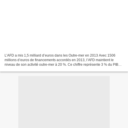
L’AFD a mis 1,5 milliard d’euros dans les Outre-mer en 2013 Avec 1506
millions d’euros de financements accordés en 2013, l’AFD maintient le
niveau de son activité outre-mer à 20 %. Ce chiffre représente 3 % du PIB
des Outre-mer, 50 % des emprunts d’investissement...