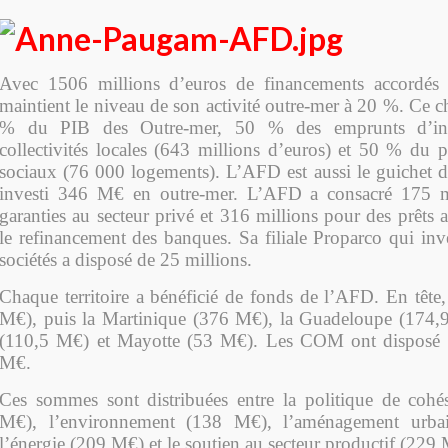
Avec 1506 millions d’euros de financements accordé
maintient le niveau de son activité outre-mer à 20 %. Ce ch
% du PIB des Outre-mer, 50 % des emprunts d’inv
collectivités locales (643 millions d’euros) et 50 % du 
sociaux (76 000 logements). L’AFD est aussi le guichet d
investi 346 M€ en outre-mer. L’AFD a consacré 175 m
garanties au secteur privé et 316 millions pour des prêts a
le refinancement des banques. Sa filiale Proparco qui inve
sociétés a disposé de 25 millions.
Chaque territoire a bénéficié de fonds de l’AFD. En tête
M€), puis la Martinique (376 M€), la Guadeloupe (174,
(110,5 M€) et Mayotte (53 M€). Les COM ont disposé
M€.
Ces sommes sont distribuées entre la politique de cohé
M€), l’environnement (138 M€), l’aménagement urbai
l’énergie (209 M€) et le soutien au secteur productif (229