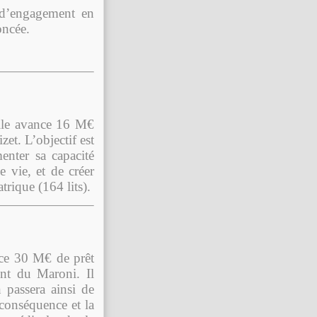
 d’engagement en
oncée.
 Elle avance 16 M€
et. L’objectif est
nter sa capacité
e vie, et de créer
trique (164 lits).
nce 30 M€ de prêt
ent du Maroni. Il
passera ainsi de
 conséquence et la