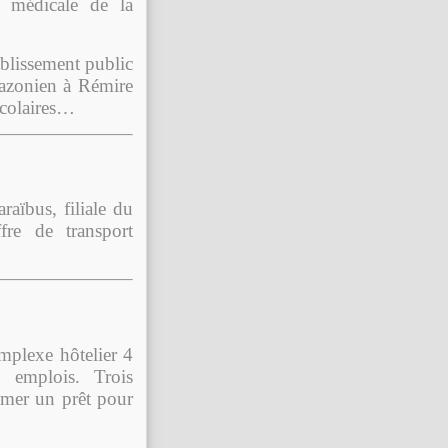
on médicale de la
blissement public
azonien à Rémire
scolaires…
aïbus, filiale du
fre de transport
mplexe hôtelier 4
 emplois. Trois
-mer un prêt pour