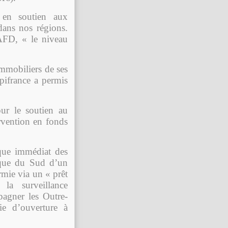
 en soutien aux
 dans nos régions.
’AFD, « le niveau
mmobiliers de ses
ifrance a permis
ur le soutien au
vention en fonds
que immédiat des
ique du Sud d’un
rmie via un « prêt
la surveillance
agner les Outre-
ie d’ouverture à