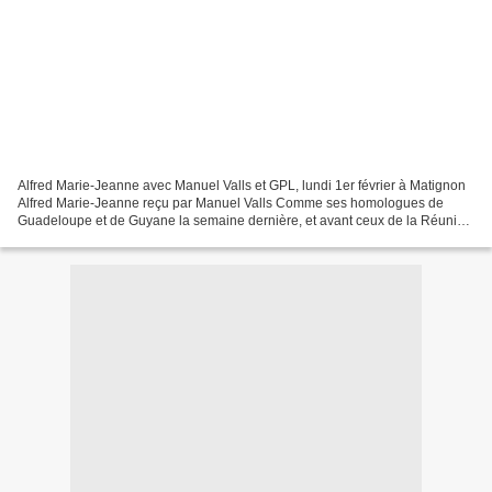
Alfred Marie-Jeanne avec Manuel Valls et GPL, lundi 1er février à Matignon
Alfred Marie-Jeanne reçu par Manuel Valls Comme ses homologues de
Guadeloupe et de Guyane la semaine dernière, et avant ceux de la Réunion
et Mayotte, le président de la Collectivité...