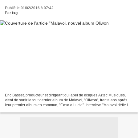
Publié le 01/02/2016 à 07:42
Par
fxg
Eric Basset, producteur et dirigeant du label de disques Aztec Musiques,
vient de sortir le tout dernier album de Malavoi, "Oliwon", trente ans après
leur premier album en commun, "Casa a Lucie". Interview. "Malavoi défie le
temps et joue un rôle de passeur"...