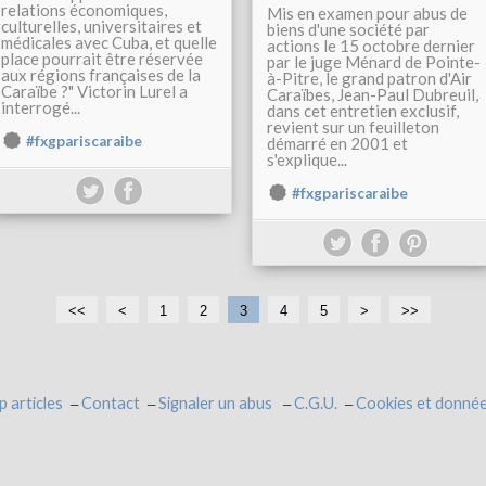
relations économiques,
Mis en examen pour abus de
culturelles, universitaires et
biens d'une société par
médicales avec Cuba, et quelle
actions le 15 octobre dernier
place pourrait être réservée
par le juge Ménard de Pointe-
aux régions françaises de la
à-Pitre, le grand patron d'Air
Caraïbe ?" Victorin Lurel a
Caraïbes, Jean-Paul Dubreuil,
interrogé...
dans cet entretien exclusif,
revient sur un feuilleton
#fxgpariscaraibe
démarré en 2001 et
s'explique...
#fxgpariscaraibe
<<
<
1
2
3
4
5
>
>>
p articles
Contact
Signaler un abus
C.G.U.
Cookies et donnée