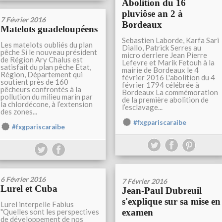
Abolition du 16
pluviôse an 2 à
7 Février 2016
Bordeaux
Matelots guadeloupéens
Sebastien Laborde, Karfa Sari
Les matelots oubliés du plan
Diallo, Patrick Serres au
pêche Si le nouveau président
micro derriere Jean Pierre
de Région Ary Chalus est
Lefevre et Marik Fetouh à la
satisfait du plan pêche Etat,
mairie de Bordeaux le 4
Région, Département qui
février 2016 L'abolition du 4
soutient près de 160
février 1794 célébrée à
pêcheurs confrontés à la
Bordeaux La commémoration
pollution du milieu marin par
de la première abolition de
la chlordécone, à l’extension
l’esclavage...
des zones...
#fxgpariscaraibe
#fxgpariscaraibe
6 Février 2016
7 Février 2016
Lurel et Cuba
Jean-Paul Dubreuil
s'explique sur sa mise en
Lurel interpelle Fabius
"Quelles sont les perspectives
examen
de développement de nos