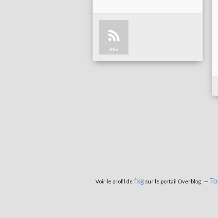
RSS
fxg
To
Voir le profil de
sur le portail Overblog