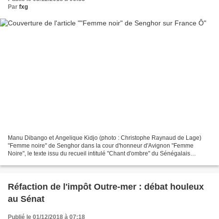
Par
fxg
Manu Dibango et Angelique Kidjo (photo : Christophe Raynaud de Lage)
"Femme noire" de Senghor dans la cour d'honneur d'Avignon "Femme
Noire", le texte issu du recueil intitulé "Chant d'ombre" du Sénégalais
Léopold Sédar Senghor, mis en espace par Frédéric...
Réfaction de l'impôt Outre-mer : débat houleux
au Sénat
Publié le 01/12/2018 à 07:18