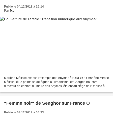
Publié le 04/12/2018 à 15:14
Par
fxg
Marlène Mélisse expose l'exemple des Abymes à l'UNESCO Marlène Miroite
Mélisse, élue pointoise déléguée à l'urbanisme, et Georges Boucard,
directeur de cabinet du maire des Abymes, étaient au siège de l'Unesco à
Paris, hier, à l'occasion les rencontres...
"Femme noir" de Senghor sur France Ô
Publié le 03/12/2018 à 06:33