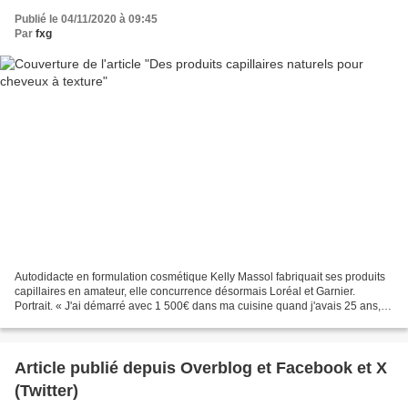
Publié le 04/11/2020 à 09:45
Par
fxg
Autodidacte en formulation cosmétique Kelly Massol fabriquait ses produits
capillaires en amateur, elle concurrence désormais Loréal et Garnier.
Portrait. « J'ai démarré avec 1 500€ dans ma cuisine quand j'avais 25 ans,
aujourd'hui j'en ai 37, je gère...
Article publié depuis Overblog et Facebook et X
(Twitter)