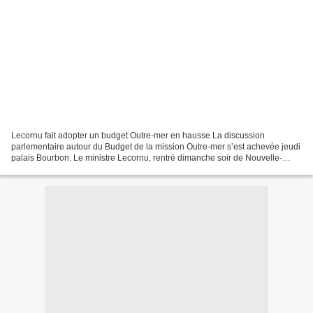
Lecornu fait adopter un budget Outre-mer en hausse La discussion
parlementaire autour du Budget de la mission Outre-mer s’est achevée jeudi
palais Bourbon. Le ministre Lecornu, rentré dimanche soir de Nouvelle-
Calédonie défendait son premier budget. Ses...