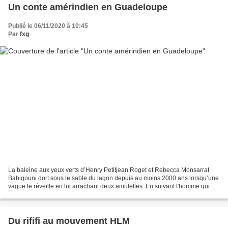
Un conte amérindien en Guadeloupe
Publié le 06/11/2020 à 10:45
Par
fxg
La baleine aux yeux verts d’Henry Petitjean Roget et Rebecca Monsarrat
Babigouni dort sous le sable du lagon depuis au moins 2000 ans lorsqu’une
vague le réveille en lui arrachant deux amulettes. En suivant l'homme qui
emporte ses fétiches dans une grande...
Du rififi au mouvement HLM