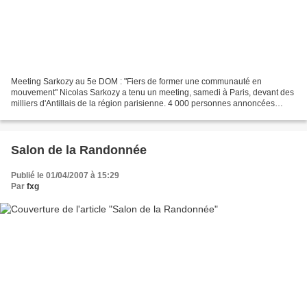
Meeting Sarkozy au 5e DOM : "Fiers de former une communauté en
mouvement" Nicolas Sarkozy a tenu un meeting, samedi à Paris, devant des
milliers d'Antillais de la région parisienne. 4 000 personnes annoncées
(mais une jauge de 2 700 places), samedi soir...
Salon de la Randonnée
Publié le 01/04/2007 à 15:29
Par
fxg