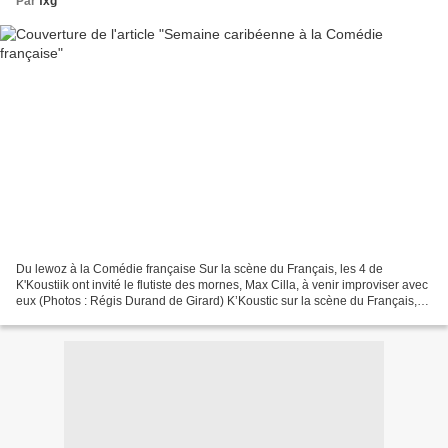
Par
fxg
Du lewoz à la Comédie française Sur la scène du Français, les 4 de
K'Koustiik ont invité le flutiste des mornes, Max Cilla, à venir improviser avec
eux (Photos : Régis Durand de Girard) K’Koustic sur la scène du Français,
mais aussi des montages de textes...