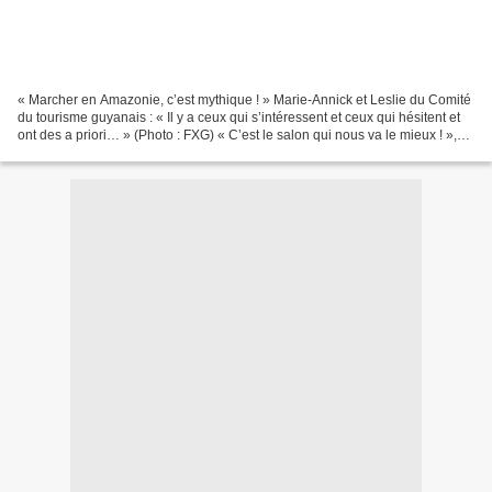
« Marcher en Amazonie, c’est mythique ! » Marie-Annick et Leslie du Comité
du tourisme guyanais : « Il y a ceux qui s’intéressent et ceux qui hésitent et
ont des a priori… » (Photo : FXG) « C’est le salon qui nous va le mieux ! »,
Sonia Cip, responsable...