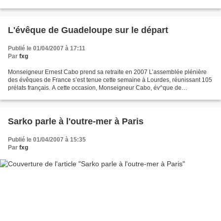
au soir. Le lendemain, il s’envole...
L'évêque de Guadeloupe sur le départ
Publié le 01/04/2007 à 17:11
Par
fxg
Monseigneur Ernest Cabo prend sa retraite en 2007 L’assemblée plénière
des évêques de France s’est tenue cette semaine à Lourdes, réunissant 105
prélats français. A cette occasion, Monseigneur Cabo, év^que de
Guadeloupe, atteint par la limite d’âge (75...
Sarko parle à l'outre-mer à Paris
Publié le 01/04/2007 à 15:35
Par
fxg