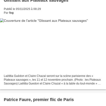
Glissant aux Plateaux sauvages
Publié le 05/11/2025 à 08:29
Par
fxg
Laëtitia Guédon et Claire Chazal seront sur la scène parisienne des «
Plateaux sauvages », les 11 et 12 novembre prochain. (Photo : les Plateaux
Sauvages) Laëtitia Guedon et Claire Chazal « à la table du tout-monde » La
femme de théâtre et la journaliste...
Patrice Faure, premier flic de Paris