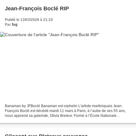
Jean-François Boclé RIP
Publié le 13/03/2026 à 21:10
Par
fxg
Banaman by JFBoclé Banaman est orphelin L'artiste martiniquais Jean-
François Boclé est décédé mardi 11 mars à Paris, à l’aube de ses 55 ans,
nous apprend sa galeriste, Olivia Breleur. Formé à l’École Nationale
Supérieure des Beaux-Arts de Paris (1995-1998)...