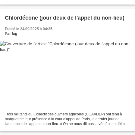
remplacement de Manuel Valls, en poste depuis décembre...
Chlordécone (jour deux de l'appel du non-lieu)
Publié le 24/09/2025 à 04:25
Par
fxg
Trois militants du Collectif des ouvriers agricoles (COAADEP) ont tenu à
marquer de leur présence à la cour d'appel de Paris, le dernier jour de
l'audience de l'appel du non-lieu. « On ne nous dit pas la vérité » Le délibéré
sur l'appel du non-lieu dans...