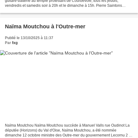
guitare-batterie au temple protestant de Courbevoie, tous les jeudis,
vendredis et samedis soir à 20h et le dimanche à 15h. Pierre Saintons
revient en Ecclésiaste L'acteur d'origine...
Naïma Moutchou à l'Outre-mer
Publié le 13/10/2025 à 11:37
Par
fxg
Naïma Moutchou Naïma Moutchou succède à Manuel Valls rue Oudinot La
députée (Horizons) du Val d'Oise, Naïma Moutchou, a été nommée
dimanche 12 octobre ministre des Outre-mer du gouvernement Lecornu 2 en