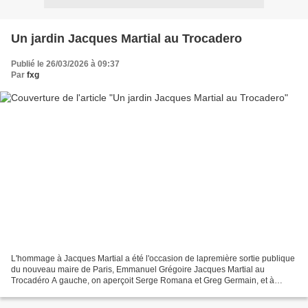
Un jardin Jacques Martial au Trocadero
Publié le 26/03/2026 à 09:37
Par
fxg
L'hommage à Jacques Martial a été l'occasion de lapremière sortie publique
du nouveau maire de Paris, Emmanuel Grégoire Jacques Martial au
Trocadéro A gauche, on aperçoit Serge Romana et Greg Germain, et à
droite, Jérémy redler, le maire du 16e arrondissement,...