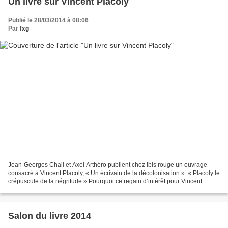
Un livre sur Vincent Placoly
Publié le 28/03/2014 à 08:06
Par
fxg
Jean-Georges Chali et Axel Arthéro publient chez Ibis rouge un ouvrage
consacré à Vincent Placoly, « Un écrivain de la décolonisation ». « Placoly le
crépuscule de la négritude » Pourquoi ce regain d’intérêt pour Vincent
Placoly ? Jean-Georges Chali :...
Salon du livre 2014