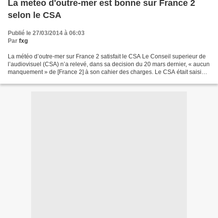
La meteo d'outre-mer est bonne sur France 2
selon le CSA
Publié le 27/03/2014 à 06:03
Par
fxg
La météo d’outre-mer sur France 2 satisfait le CSA Le Conseil superieur de
l’audiovisuel (CSA) n’a relevé, dans sa decision du 20 mars dernier, « aucun
manquement » de [France 2] à son cahier des charges. Le CSA était saisi
d’une plainte au sujet de la...