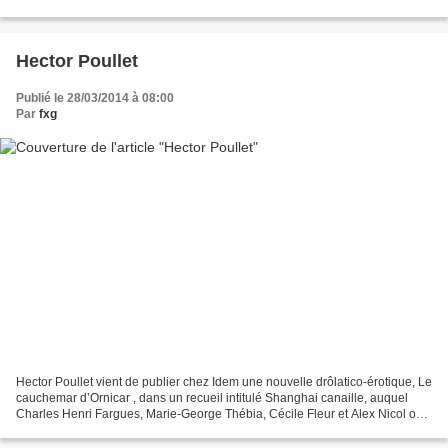
dessinateur et le scénariste se sont rencontrés...
Hector Poullet
Publié le 28/03/2014 à 08:00
Par
fxg
Hector Poullet vient de publier chez Idem une nouvelle drôlatico-érotique, Le
cauchemar d’Ornicar , dans un recueil intitulé Shanghai canaille, auquel
Charles Henri Fargues, Marie-George Thébia, Cécile Fleur et Alex Nicol ont
participé. Par ailleurs,...