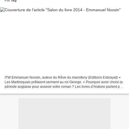
Par
fxg
ITW Emmanuel Nossin, auteur du Rêve du mansfeny (Editions Exbrayat) «
Les Martiniquais prêtaient serment au roi George. » Pourquoi avoir choisi la
période anglaise pour asseoir votre roman ? Les livres d’histoire parlent peu
de cette période qui va de...