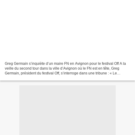
Greg Germain s’inquiète d’un maire FN en Avignon pour le festival Off A la
veille du second tour dans la ville d’Avignon où le FN est en tête, Greg
Germain, président du festival Off, s’interroge dans une tribune : « Le
spectacle vivant doit-il abandonner...