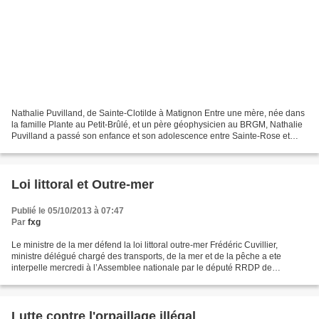
Nathalie Puvilland, de Sainte-Clotilde à Matignon Entre une mère, née dans
la famille Plante au Petit-Brûlé, et un père géophysicien au BRGM, Nathalie
Puvilland a passé son enfance et son adolescence entre Sainte-Rose et
Saint-Denis dans sa Réunion natale...
Loi littoral et Outre-mer
Publié le 05/10/2013 à 07:47
Par
fxg
Le ministre de la mer défend la loi littoral outre-mer Frédéric Cuvillier,
ministre délégué chargé des transports, de la mer et de la pêche a ete
interpelle mercredi à l’Assemblee nationale par le député RRDP de
Guadeloupe Ary Chalus sur « les difficultés...
Lutte contre l'orpaillage illégal