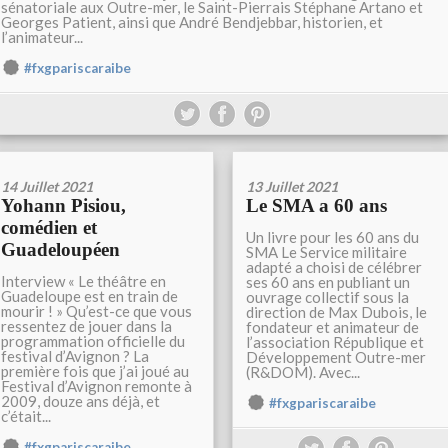
sénatoriale aux Outre-mer, le Saint-Pierrais Stéphane Artano et
Georges Patient, ainsi que André Bendjebbar, historien, et
l’animateur...
#fxgpariscaraibe
14 Juillet 2021
13 Juillet 2021
Yohann Pisiou,
Le SMA a 60 ans
comédien et
Un livre pour les 60 ans du
Guadeloupéen
SMA Le Service militaire
adapté a choisi de célébrer
Interview « Le théâtre en
ses 60 ans en publiant un
Guadeloupe est en train de
ouvrage collectif sous la
mourir ! » Qu’est-ce que vous
direction de Max Dubois, le
ressentez de jouer dans la
fondateur et animateur de
programmation officielle du
l’association République et
festival d’Avignon ? La
Développement Outre-mer
première fois que j’ai joué au
(R&DOM). Avec...
Festival d’Avignon remonte à
2009, douze ans déjà, et
#fxgpariscaraibe
c’était...
#fxgpariscaraibe