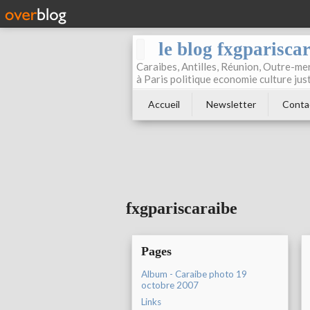
le blog fxgparisca
Caraibes, Antilles, Réunion, Outre-mer
à Paris politique economie culture jus
Accueil
Newsletter
Conta
fxgpariscaraibe
Pages
Album - Caraibe photo 19
octobre 2007
Links