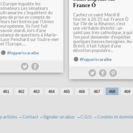
L’Europe inquiète les
France Ô
sénateurs Les sénateurs
ultramarins s’inquiètent du
Cachez ce saint Mardi 8
peu de prise en compte de
février à 20.35 sur France Ô
leurs territoires par l’Union
Sur l’île de la Réunion, c’est
européenne. Ils l’ont fait
une véritable divinité : un
savoir, mardi, lors d’une
saint pas très catholique, à qui
séance de questions à Marie-
l’on peut demander d’expédier
Luce Penchard sur l’outre-mer
quelques basses besognes. Au
et l’Europe....
Brésil, il fait l’objet d’une
dévotion populaire...
#fxgpariscaraibe
#fxgpariscaraibe
461
462
463
464
465
466
467
468
469
p articles
Contact
Signaler un abus
C.G.U.
Cookies et donnée