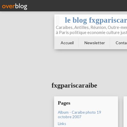
le blog fxgparisca
Caraibes, Antilles, Réunion, Outre-mer
à Paris politique economie culture jus
Accueil
Newsletter
Conta
fxgpariscaraibe
Pages
Album - Caraibe photo 19
octobre 2007
Links