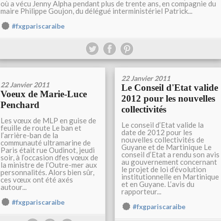
où a vécu Jenny Alpha pendant plus de trente ans, en compagnie du
maire Philippe Goujon, du délégué interministériel Patrick...
#fxgpariscaraibe
22 Janvier 2011
22 Janvier 2011
Le Conseil d'Etat valide
Voeux de Marie-Luce
2012 pour les nouvelles
Penchard
collectivités
Les vœux de MLP en guise de
Le conseil d’Etat valide la
feuille de route Le ban et
date de 2012 pour les
l’arrière-ban de la
nouvelles collectivités de
communauté ultramarine de
Guyane et de Martinique Le
Paris était rue Oudinot, jeudi
conseil d’Etat a rendu son avis
soir, à l’occasion dfes vœux de
au gouvernement concernant
la ministre de l’Outre-mer aux
le projet de loi d’évolution
personnalités. Alors bien sûr,
institutionnelle en Martinique
ces vœux ont été axés
et en Guyane. L’avis du
autour...
rapporteur...
#fxgpariscaraibe
#fxgpariscaraibe