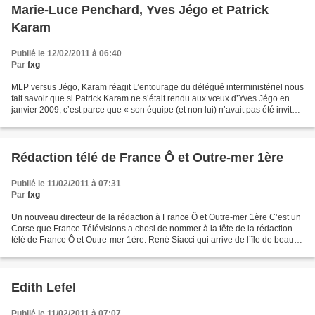
Marie-Luce Penchard, Yves Jégo et Patrick
Karam
Publié le 12/02/2011 à 06:40
Par
fxg
MLP versus Jégo, Karam réagit L’entourage du délégué interministériel nous
fait savoir que si Patrick Karam ne s’était rendu aux vœux d’Yves Jégo en
janvier 2009, c’est parce que « son équipe (et non lui) n’avait pas été invitée
». Le même entourage précise...
Rédaction télé de France Ô et Outre-mer 1ère
Publié le 11/02/2011 à 07:31
Par
fxg
Un nouveau directeur de la rédaction à France Ô et Outre-mer 1ère C’est un
Corse que France Télévisions a chosi de nommer à la tête de la rédaction
télé de France Ô et Outre-mer 1ère. René Siacci qui arrive de l’île de beauté
a eu une première confrontation...
Edith Lefel
Publié le 11/02/2011 à 07:07