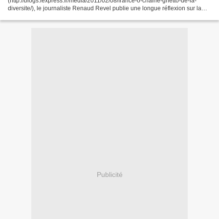
(http://blogs.lexpress.fr/media/2011/02/08/france-o-chaine-ghetto-de-la-
diversite/), le journaliste Renaud Revel publie une longue réflexion sur la
chaîne France Ô. « France Ô - anciennement RFO-sat -...
Publicité