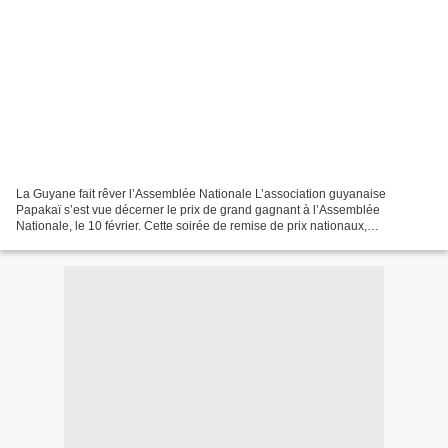
La Guyane fait rêver l’Assemblée Nationale L’association guyanaise
Papakaï s’est vue décerner le prix de grand gagnant à l’Assemblée
Nationale, le 10 février. Cette soirée de remise de prix nationaux,
récompensait les appels à projets valorisant l’éducation...