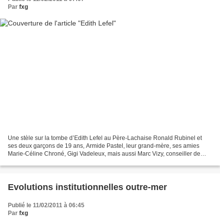
Par
fxg
Une stèle sur la tombe d’Edith Lefel au Père-Lachaise Ronald Rubinel et
ses deux garçons de 19 ans, Armide Pastel, leur grand-mère, ses amies
Marie-Céline Chroné, Gigi Vadeleux, mais aussi Marc Vizy, conseiller de
Victorin Lurel et époux d’Emelyne Médina...
Evolutions institutionnelles outre-mer
Publié le 11/02/2011 à 06:45
Par
fxg