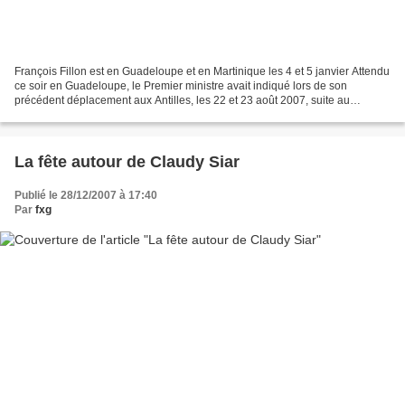
François Fillon est en Guadeloupe et en Martinique les 4 et 5 janvier Attendu
ce soir en Guadeloupe, le Premier ministre avait indiqué lors de son
précédent déplacement aux Antilles, les 22 et 23 août 2007, suite au
passage du cyclone Dean, qu’il reviendrait...
La fête autour de Claudy Siar
Publié le 28/12/2007 à 17:40
Par
fxg