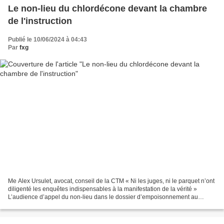
Le non-lieu du chlordécone devant la chambre
de l'instruction
Publié le 10/06/2024 à 04:43
Par
fxg
Me Alex Ursulet, avocat, conseil de la CTM « Ni les juges, ni le parquet n’ont
diligenté les enquêtes indispensables à la manifestation de la vérité »
L’audience d’appel du non-lieu dans le dossier d’empoisonnement au
chlordécone doit se tenir ce lundi...