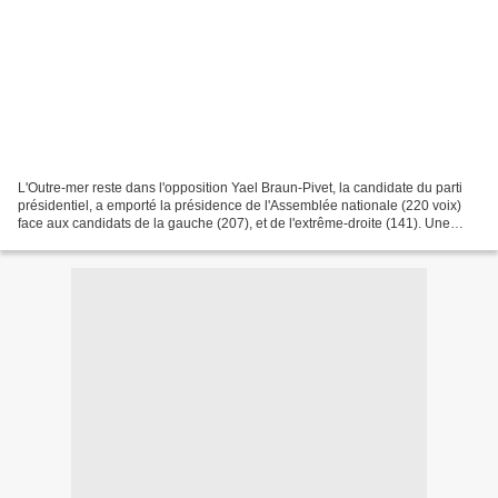
L'Outre-mer reste dans l'opposition Yael Braun-Pivet, la candidate du parti
présidentiel, a emporté la présidence de l'Assemblée nationale (220 voix)
face aux candidats de la gauche (207), et de l'extrême-droite (141). Une
mauvaise nouvelle pour les députés...