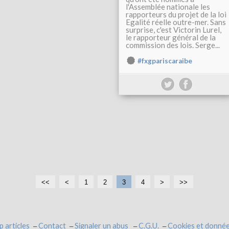
l'Assemblée nationale les
rapporteurs du projet de la loi
Egalité réelle outre-mer. Sans
surprise, c'est Victorin Lurel,
le rapporteur général de la
commission des lois. Serge...
#fxgpariscaraibe
<<
<
1
2
3
4
>
>>
p articles
Contact
Signaler un abus
C.G.U.
Cookies et donnée