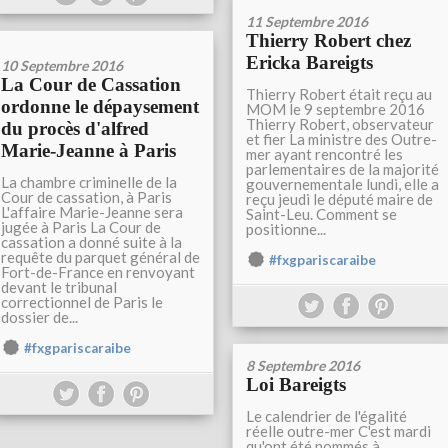
11 Septembre 2016
Thierry Robert chez
Ericka Bareigts
10 Septembre 2016
La Cour de Cassation
Thierry Robert était reçu au
ordonne le dépaysement
MOM le 9 septembre 2016
Thierry Robert, observateur
du procès d'alfred
et fier La ministre des Outre-
Marie-Jeanne à Paris
mer ayant rencontré les
parlementaires de la majorité
La chambre criminelle de la
gouvernementale lundi, elle a
Cour de cassation, à Paris
reçu jeudi le député maire de
L'affaire Marie-Jeanne sera
Saint-Leu. Comment se
jugée à Paris La Cour de
positionne...
cassation a donné suite à la
requête du parquet général de
#fxgpariscaraibe
Fort-de-France en renvoyant
devant le tribunal
correctionnel de Paris le
dossier de...
#fxgpariscaraibe
8 Septembre 2016
Loi Bareigts
Le calendrier de l'égalité
réelle outre-mer C'est mardi
qu'ont été nommés à