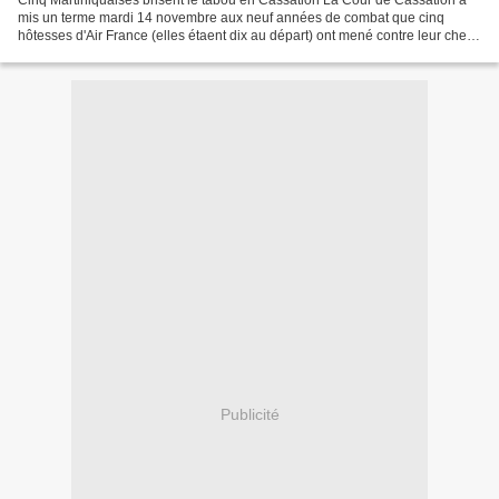
Cinq Martiniquaises brisent le tabou en Cassation La Cour de Cassation a
mis un terme mardi 14 novembre aux neuf années de combat que cinq
hôtesses d'Air France (elles étaent dix au départ) ont mené contre leur chef
d'escale à l'aéroport du Lamentin,...
Publicité