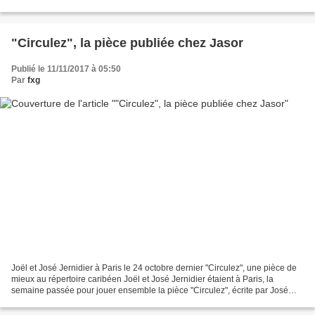
de l'enseignement supérieur...
"Circulez", la pièce publiée chez Jasor
Publié le 11/11/2017 à 05:50
Par
fxg
Joël et José Jernidier à Paris le 24 octobre dernier "Circulez", une pièce de
mieux au répertoire caribéen Joël et José Jernidier étaient à Paris, la
semaine passée pour jouer ensemble la pièce "Circulez", écrite par José
Jernidier et mise en scène par...