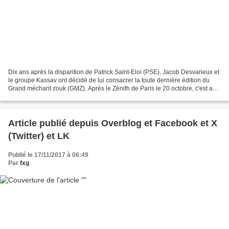
Dix ans après la disparition de Patrick Saint-Eloi (PSE), Jacob Desvarieux et
le groupe Kassav ont décidé de lui consacrer la toute dernière édition du
Grand méchant zouk (GMZ). Après le Zénith de Paris le 20 octobre, c'est au
palais des sports du Gosier...
Article publié depuis Overblog et Facebook et X
(Twitter) et LK
Publié le 17/11/2017 à 06:49
Par
fxg