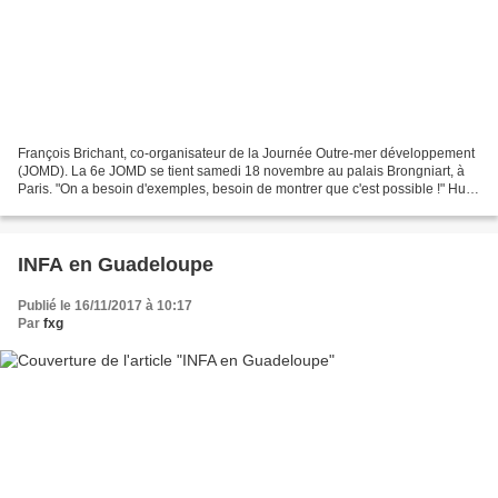
François Brichant, co-organisateur de la Journée Outre-mer développement
(JOMD). La 6e JOMD se tient samedi 18 novembre au palais Brongniart, à
Paris. "On a besoin d'exemples, besoin de montrer que c'est possible !" Huit
ans d'existence et six éditions...
INFA en Guadeloupe
Publié le 16/11/2017 à 10:17
Par
fxg