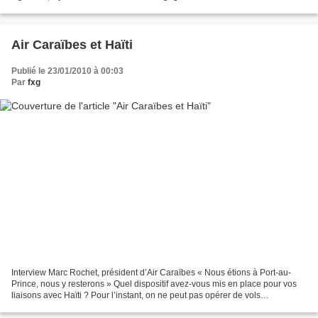
compagnies aériennes deservant les DOM....
Air Caraïbes et Haïti
Publié le 23/01/2010 à 00:03
Par
fxg
Interview Marc Rochet, président d’Air Caraïbes « Nous étions à Port-au-
Prince, nous y resterons » Quel dispositif avez-vous mis en place pour vos
liaisons avec Haïti ? Pour l’instant, on ne peut pas opérer de vols
commerciaux sur Port-au-Prince, la priorité...