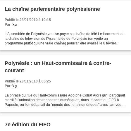
La chaîne parlementaire polynésienne
Publié le 28/01/2010 à 10:15
Par
fxg
L'Assemblée de Polynésie veut se payer sa chaîne de télé Le lancement de
la chaîne de télévision de l'Assemblée de Polynésie (en vérité un
programme plutôt qu'une vraie chaîne) pourrait être avalisé le 8 février
prochain, date à laquelle une réunion est...
Polynésie : un Haut-commissaire à contre-
courant
Publié le 28/01/2010 à 05:25
Par
fxg
La phrase qui tue du Haut-commissaire Adolphe Colrat Alors qu'il participait
mardi à l'animation des rencontres numériques, dans le cadre du FIFO à
Papeete, où l'on débattait du "monde des liens numériques" avec l'arrivée de
la TNT et du câble qui reliera...
7e édition du FIFO