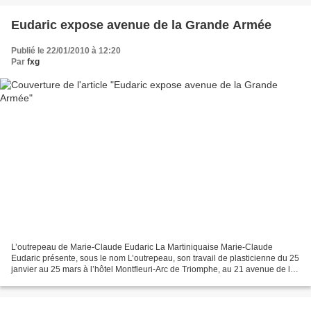
Eudaric expose avenue de la Grande Armée
Publié le 22/01/2010 à 12:20
Par
fxg
L’outrepeau de Marie-Claude Eudaric La Martiniquaise Marie-Claude
Eudaric présente, sous le nom L’outrepeau, son travail de plasticienne du 25
janvier au 25 mars à l’hôtel Montfleuri-Arc de Triomphe, au 21 avenue de la
Grande Armée, à Paris. Elle peint...