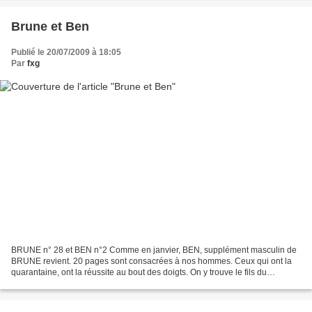
Brune et Ben
Publié le 20/07/2009 à 18:05
Par
fxg
BRUNE n° 28 et BEN n°2 Comme en janvier, BEN, supplément masculin de
BRUNE revient. 20 pages sont consacrées à nos hommes. Ceux qui ont la
quarantaine, ont la réussite au bout des doigts. On y trouve le fils du
président sénagalais Wade, Karim Wade mais...