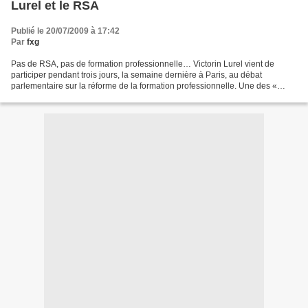
Lurel et le RSA
Publié le 20/07/2009 à 17:42
Par
fxg
Pas de RSA, pas de formation professionnelle… Victorin Lurel vient de
participer pendant trois jours, la semaine dernière à Paris, au débat
parlementaire sur la réforme de la formation professionnelle. Une des «
bonnes mesures de ce projet », selon l’entourage...