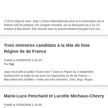
L’UICN négocie avec Jégo L’Union Internationale pour la Conservation de la
Nature (UICN) prépare son congrès mondial, qui se déroulera du 5 au 14
octobre à Barcelone. Elle discute avec le gouvernement français d’un nouvel
accord cadre et des priorités...
Trois ministres candidats à la tête de liste
Région Ile de France
Publié le 03/09/2008 à 16:44
Par
fxg
Jego est-il prêt à quitter l’Outre-mer ? Dans le Figaro du 3 septembre,
Sarkozy fixe la règle du jeu pour les régionales en Ile de France. «
Mécontent des rivalités » entre ses trois ministres, Yves Jégo, Roger
Karoutchi et Valérie Pécressse, pour prendre...
Marie-Luce Penchard et Lucette Michaux-Chevry
Publié le 03/09/2008 à 16:08