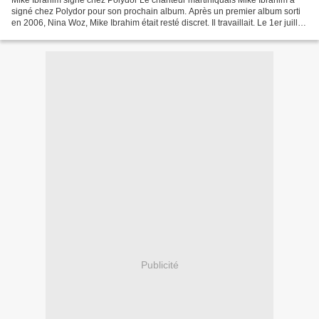
Mike Ibrahim signe chez Polydor Le chanteur martiniquais Mike Ibrahim a
signé chez Polydor pour son prochain album. Après un premier album sorti
en 2006, Nina Woz, Mike Ibrahim était resté discret. Il travaillait. Le 1er juillet
dernier, il est venu jouer...
Publicité