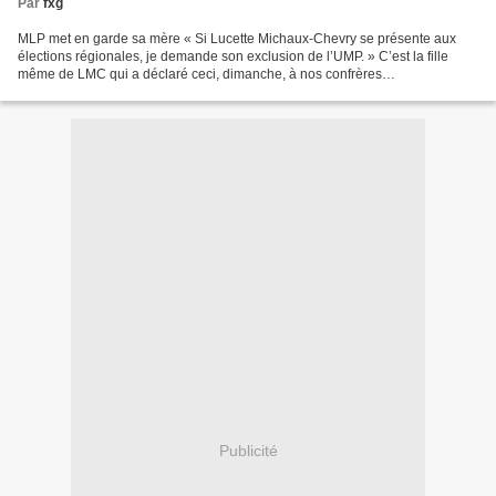
Par
fxg
MLP met en garde sa mère « Si Lucette Michaux-Chevry se présente aux
élections régionales, je demande son exclusion de l’UMP. » C’est la fille
même de LMC qui a déclaré ceci, dimanche, à nos confrères
guadeloupéens de Caribcréole www.caribcreole1.com),...
Publicité