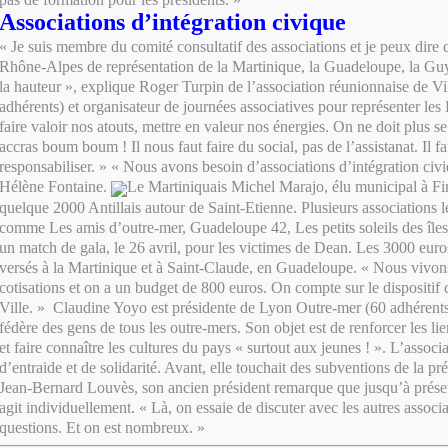
Associations d’intégration civique
« Je suis membre du comité consultatif des associations et je peux dire q
Rhône-Alpes de représentation de la Martinique, la Guadeloupe, la Gu
la hauteur », explique Roger Turpin de l’association réunionnaise de Vi
adhérents) et organisateur de journées associatives pour représenter l
faire valoir nos atouts, mettre en valeur nos énergies. On ne doit plus se
accras boum boum ! Il nous faut faire du social, pas de l’assistanat. Il fa
responsabiliser. » « Nous avons besoin d’associations d’intégration civ
Hélène Fontaine.
Le Martiniquais Michel Marajo, élu municipal à Fir
quelque 2000 Antillais autour de Saint-Etienne. Plusieurs associations 
comme Les amis d’outre-mer, Guadeloupe 42, Les petits soleils des île
un match de gala, le 26 avril, pour les victimes de Dean. Les 3000 euros
versés à la Martinique et à Saint-Claude, en Guadeloupe. « Nous vivo
cotisations et on a un budget de 800 euros. On compte sur le dispositif d
Ville. » Claudine Yoyo est présidente de Lyon Outre-mer (60 adhérents)
fédère des gens de tous les outre-mers. Son objet est de renforcer les li
et faire connaître les cultures du pays « surtout aux jeunes ! ». L’associ
d’entraide et de solidarité. Avant, elle touchait des subventions de la p
Jean-Bernard Louvès, son ancien président remarque que jusqu’à prése
agit individuellement. « Là, on essaie de discuter avec les autres associ
questions. Et on est nombreux. »