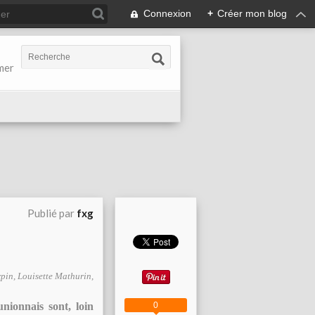
Connexion
+
Créer mon blog
-mer
Publié par
fxg
pin, Louisette Mathurin,
0
nionnais sont, loin