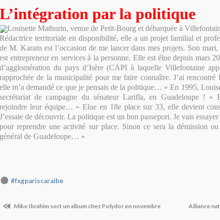
L’intégration par la politique
Louisette Mathurin, venue de Petit-Bourg et débarquée à Villefonta
Rédactrice territoriale en disponibilité, elle a un projet familial et pro
de M. Karam est l’occasion de me lancer dans mes projets. Son mari,
est entrepreneur en services à la personne. Elle est élue depuis mars 
d’agglomération du pays d’Isère (CAPI à laquelle Villefontaine appa
rapprochée de la municipalité pour me faire connaître. J’ai rencontré 
elle m’a demandé ce que je pensais de la politique… » En 1995, Louise
secrétariat de campagne du sénateur Larifla, en Guadeloupe ! « 
rejoindre leur équipe… » Elue en 18e place sur 33, elle devient cons
J’essaie de découvrir. La politique est un bon passeport. Je vais essaye
pour reprendre une activité sur place. Sinon ce sera la démission ou
général de Guadeloupe… »
#fxgpariscaraibe
Mike Ibrahim sort un album chez Polydor en novembre
Alliance n