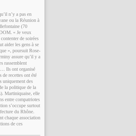
u’il n’y a pas en
yane ou la Réunion à
llefontaine (70
es DOM. « Je veux
 contenter de soirées
ut aider les gens à se
ique », poursuit Rose-
miny assure qu’il y a
les rassemblent
s… Ils ont organisé
 de recettes ont été
ns uniquement des
e la politique de la
. Martiniquaise, elle
ens entre compatriotes
ation s’occupe surtout
réfecture du Rhône.
nt chaque association
ations de ces