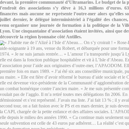
devant, la première communauté d’Ultramarins. Le budget de la pol
l’endroit des associations s’y élève à 16,3 millions d’euros. 63
financées mais aucune ne représente l’outre-mer alors qu’elles s
juillet dernier, le délégué interministériel à l’égalité des chance
venu organiser une journée de formation à la politique de la Vill
Lyon. Une cinquantaine d’association étaient invitées, ainsi que de
découvrir la région lyonnaise côté Antilles.
« J’habite rue de l’Alizé à l’Isle d’Abeau… On s’y croirait ! » Rose
aide-soignante à 19 ans, venue du Robert, et débarquée pour une forma
1974. « Je ne suis jamais rentrée… » L’amour l’a transportée jusqu’à 
elle est dans la fonction publique hospitalière et vit à L’Isle d’Abeau. 
l’association pour l’aide aux originaires d’outre-mer, l’APAODOM. Elle
première fois en mars 1989. « J’ai été six ans conseillère municipale, p
au maire. » Elle est fière d’avoir réformé le bureau d’aide sociale et le
elle est devenue vice-présidente de la Communauté d’agglomération des
un combat homérique contre l’ancien maire. « Je me suis présentée contr
voulait pas de l’agglo. Il m’a retiré toutes mes délégations fin 2006. En 
démissionné et s’est représenté. J’avais ma liste. J’ai fait 13 % ; il y av
second tour, on a fait fusion avec le PS et en mars dernier, je suis deve
la CAPI, chargée de la petite enfance et des affaires sociales. L’A
elle depuis le milieu des années 1990. « Ca continue mais seulement sur
seule subvention est celle de 43 euros par adhérent… La réalité c’est qu’
pas de formation pour les présidents. »