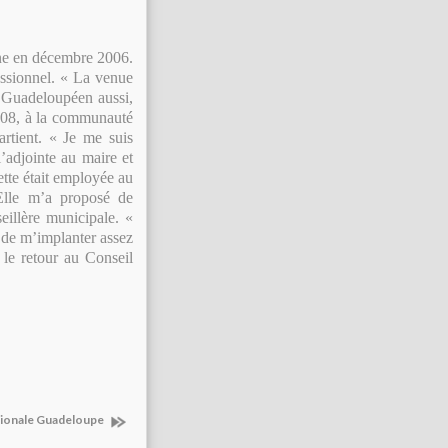
ine en décembre 2006.
fessionnel. « La venue
 Guadeloupéen aussi,
2008, à la communauté
rtient. « Je me suis
l’adjointe au maire et
tte était employée au
Elle m’a proposé de
eillère municipale. «
r de m’implanter assez
 le retour au Conseil
ationale Guadeloupe