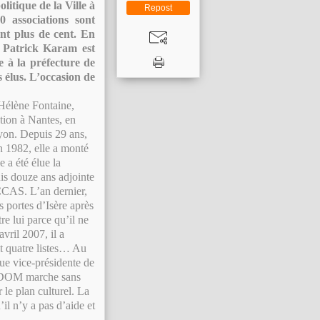
itique de la Ville à
Repost
0 associations sont
ont plus de cent. En
s, Patrick Karam est
e à la préfecture de
s élus. L’occasion de
-Hélène Fontaine,
tion à Nantes, en
Lyon. Depuis 29 ans,
En 1982, elle a monté
 a été élue la
uis douze ans adjointe
 CCAS. L’an dernier,
 portes d’Isère après
e lui parce qu’il ne
avril 2007, il a
ait quatre listes… Au
nue vice-présidente de
PAODOM marche sans
 le plan culturel. La
il n’y a pas d’aide et