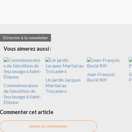
S'inscrire à la newsletter
Vous aimerez aussi :
Jean-François
G
Un jardin Jacques
Boclé RIP
P
Commémoration
Martial au
de l’abolition de
Trocadero
l’esclavage à Saint-
Étienne
Commenter cet article
Ajouter un commentaire