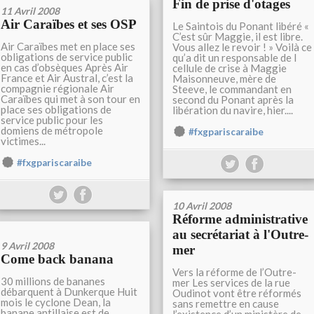
Fin de prise d'otages
11 Avril 2008
Air Caraïbes et ses OSP
Le Saintois du Ponant libéré «
C’est sûr Maggie, il est libre.
Air Caraïbes met en place ses
Vous allez le revoir ! » Voilà ce
obligations de service public
qu’a dit un responsable de l
en cas d’obsèques Après Air
cellule de crise à Maggie
France et Air Austral, c’est la
Maisonneuve, mère de
compagnie régionale Air
Steeve, le commandant en
Caraïbes qui met à son tour en
second du Ponant après la
place ses obligations de
libération du navire, hier....
service public pour les
domiens de métropole
#fxgpariscaraibe
victimes...
#fxgpariscaraibe
10 Avril 2008
Réforme administrative
au secrétariat à l'Outre-
9 Avril 2008
mer
Come back banana
Vers la réforme de l’Outre-
30 millions de bananes
mer Les services de la rue
débarquent à Dunkerque Huit
Oudinot vont être réformés
mois le cyclone Dean, la
sans remettre en cause
banane antillaise est de