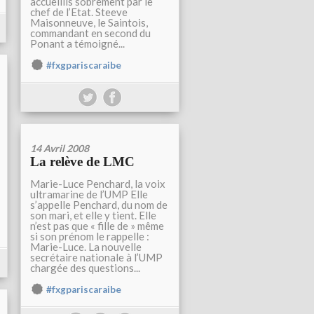
accueillis sobrement par le
chef de l’Etat. Steeve
Maisonneuve, le Saintois,
commandant en second du
Ponant a témoigné...
#fxgpariscaraibe
14 Avril 2008
La relève de LMC
Marie-Luce Penchard, la voix
ultramarine de l’UMP Elle
s’appelle Penchard, du nom de
son mari, et elle y tient. Elle
n’est pas que « fille de » même
si son prénom le rappelle :
Marie-Luce. La nouvelle
secrétaire nationale à l’UMP
chargée des questions...
#fxgpariscaraibe