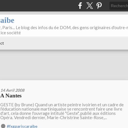
raibe
, Paris... Le blog des infos du 6e DOM, des gens originaires d'outre
tice société
ct
14 Avril 2008
A Nantes
GESTE (by Brune) Quand un artiste peintre ivoirien et un cadre de
l'éducation nationale martiniquaise se rencontrent faire une livre
d'art, cela donne l'ouvrage intitulé "Geste", publié aux éditions
Opéra. Vendredi dernier, Marie-Christrine Sainte-Rose,...
#fxgpariscaraibe