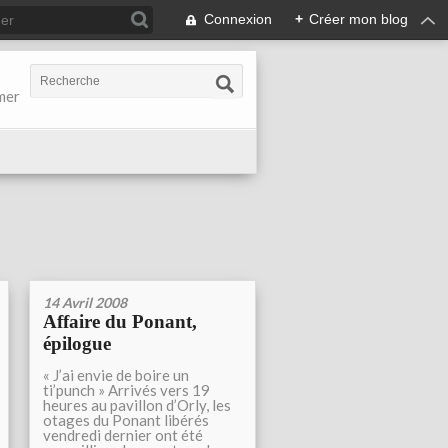
Connexion
+
Créer mon blog
-mer
14 Avril 2008
Affaire du Ponant,
épilogue
« J’ai envie de boire un
ti’punch » Arrivés vers 19
heures au pavillon d’Orly, les
otages du Ponant libérés
vendredi dernier ont été