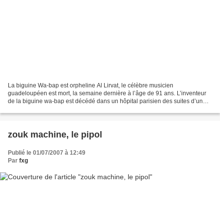
La biguine Wa-bap est orpheline Al Lirvat, le célèbre musicien
guadeloupéen est mort, la semaine dernière à l’âge de 91 ans. L’inventeur
de la biguine wa-bap est décédé dans un hôpital parisien des suites d’un
accident pulmonaire. « Il a été hospitalisé...
zouk machine, le pipol
Publié le 01/07/2007 à 12:49
Par
fxg