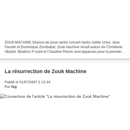
ZOUK MACHINE Séance de pose après concert Après Joëlle Ursul, Jane
Faustin et Dominique Zorobabel, Zouk machine renaît autour de Christiane
Obydol. Béatrice P oulot et Claudine Penon sont apparues pour la première
fois sur scène le 29 juin dernier, au...
La résurrection de Zouk Machine
Publié le 01/07/2007 à 12:44
Par
fxg