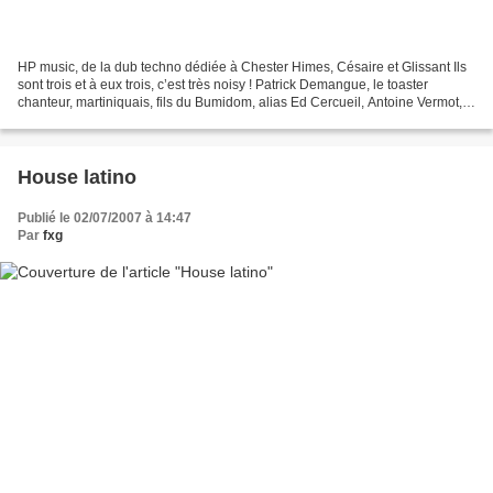
HP music, de la dub techno dédiée à Chester Himes, Césaire et Glissant Ils
sont trois et à eux trois, c’est très noisy ! Patrick Demangue, le toaster
chanteur, martiniquais, fils du Bumidom, alias Ed Cercueil, Antoine Vermot,
guitariste, un Suisse dont...
House latino
Publié le 02/07/2007 à 14:47
Par
fxg