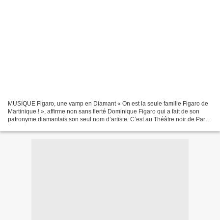
MUSIQUE Figaro, une vamp en Diamant « On est la seule famille Figaro de
Martinique ! », affirme non sans fierté Dominique Figaro qui a fait de son
patronyme diamantais son seul nom d’artiste. C’est au Théâtre noir de Paris
qu’elle découvre ses racines...