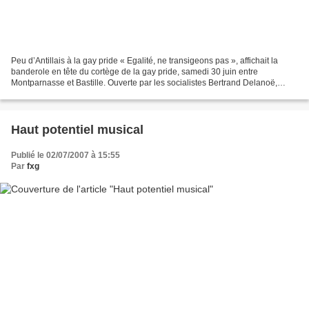
Peu d’Antillais à la gay pride « Egalité, ne transigeons pas », affichait la
banderole en tête du cortège de la gay pride, samedi 30 juin entre
Montparnasse et Bastille. Ouverte par les socialistes Bertrand Delanoë,
Anne Hidalgo et Jack Lang (qui est...
Haut potentiel musical
Publié le 02/07/2007 à 15:55
Par
fxg