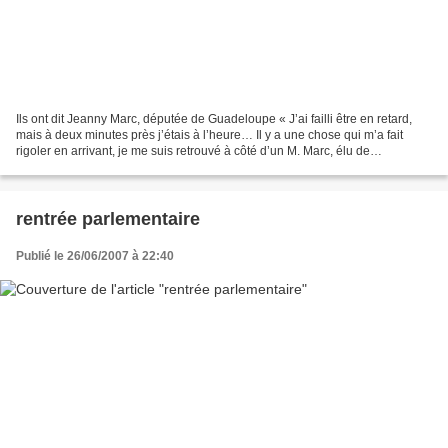
Ils ont dit Jeanny Marc, députée de Guadeloupe « J’ai failli être en retard,
mais à deux minutes près j’étais à l’heure… Il y a une chose qui m’a fait
rigoler en arrivant, je me suis retrouvé à côté d’un M. Marc, élu de
l’Aveyron… Ce que j’ai remarqué...
rentrée parlementaire
Publié le 26/06/2007 à 22:40