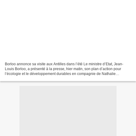
Borloo annonce sa visite aux Antilles dans l’été Le ministre d’Etat, Jean-
Louis Borloo, a présenté à la presse, hier matin, son plan d’action pour
l’écologie et le développement durables en compagnie de Nathalie
Kosciusko-Morizet (NKM), secrétaire d’Etat...