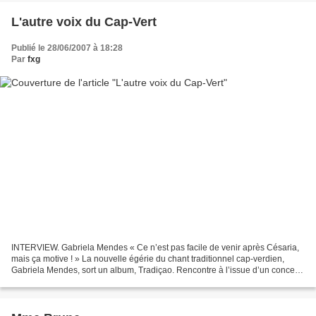
L'autre voix du Cap-Vert
Publié le 28/06/2007 à 18:28
Par
fxg
INTERVIEW. Gabriela Mendes « Ce n’est pas facile de venir après Césaria,
mais ça motive ! » La nouvelle égérie du chant traditionnel cap-verdien,
Gabriela Mendes, sort un album, Tradiçao. Rencontre à l’issue d’un concert
donné au Satellit Café, mercredi...