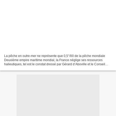
La pêche en outre-mer ne représente que 0,5°/00 de la pêche mondiale
Deuxième empire maritime mondial, la France néglige ses ressources
halieutiques, tel est le constat dressé par Gérard d’Aboville et le Conseil
économique et social. Gérard d’Aboville,...