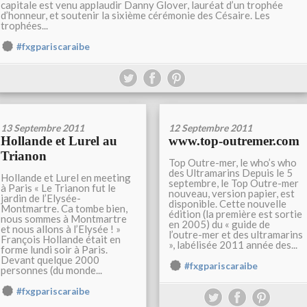
capitale est venu applaudir Danny Glover, lauréat d’un trophée
d’honneur, et soutenir la sixième cérémonie des Césaire. Les
trophées...
#fxgpariscaraibe
13 Septembre 2011
12 Septembre 2011
Hollande et Lurel au
www.top-outremer.com
Trianon
Top Outre-mer, le who’s who
des Ultramarins Depuis le 5
Hollande et Lurel en meeting
septembre, le Top Outre-mer
à Paris « Le Trianon fut le
nouveau, version papier, est
jardin de l’Elysée-
disponible. Cette nouvelle
Montmartre. Ca tombe bien,
édition (la première est sortie
nous sommes à Montmartre
en 2005) du « guide de
et nous allons à l’Elysée ! »
l’outre-mer et des ultramarins
François Hollande était en
», labélisée 2011 année des...
forme lundi soir à Paris.
Devant quelque 2000
#fxgpariscaraibe
personnes (du monde...
#fxgpariscaraibe