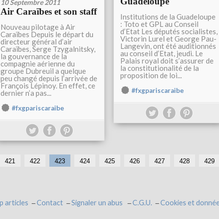
Guadeloupe
10 Septembre 2011
Air Caraïbes et son staff
Institutions de la Guadeloupe
: Toto et GPL au Conseil
Nouveau pilotage à Air
d’Etat Les députés socialistes,
Caraïbes Depuis le départ du
Victorin Lurel et George Pau-
directeur général d’air
Langevin, ont été auditionnés
Caraïbes, Serge Tzygalnitsky,
au conseil d’Etat, jeudi. Le
la gouvernance de la
Palais royal doit s’assurer de
compagnie aérienne du
la constitutionalité de la
groupe Dubreuil a quelque
proposition de loi...
peu changé depuis l’arrivée de
François Lépinoy. En effet, ce
#fxgpariscaraibe
dernier n’a pas...
#fxgpariscaraibe
421
422
423
424
425
426
427
428
429
p articles
Contact
Signaler un abus
C.G.U.
Cookies et donnée