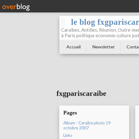
le blog fxgparisca
Caraibes, Antilles, Réunion, Outre-mer
à Paris politique economie culture jus
Accueil
Newsletter
Conta
fxgpariscaraibe
Pages
Album - Caraibe photo 19
octobre 2007
Links