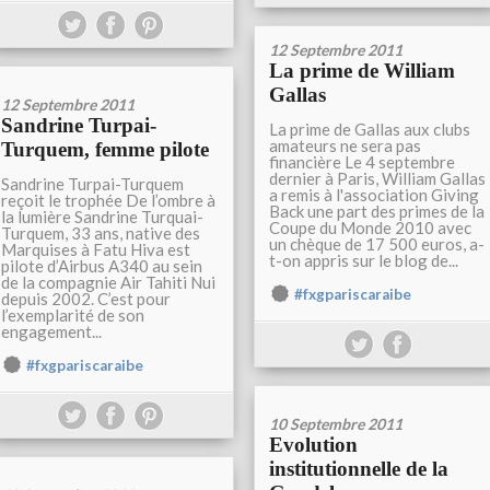
12 Septembre 2011
La prime de William
Gallas
12 Septembre 2011
Sandrine Turpai-
La prime de Gallas aux clubs
amateurs ne sera pas
Turquem, femme pilote
financière Le 4 septembre
dernier à Paris, William Gallas
Sandrine Turpai-Turquem
a remis à l'association Giving
reçoit le trophée De l’ombre à
Back une part des primes de la
la lumière Sandrine Turquai-
Coupe du Monde 2010 avec
Turquem, 33 ans, native des
un chèque de 17 500 euros, a-
Marquises à Fatu Hiva est
t-on appris sur le blog de...
pilote d’Airbus A340 au sein
de la compagnie Air Tahiti Nui
#fxgpariscaraibe
depuis 2002. C’est pour
l’exemplarité de son
engagement...
#fxgpariscaraibe
10 Septembre 2011
Evolution
institutionnelle de la