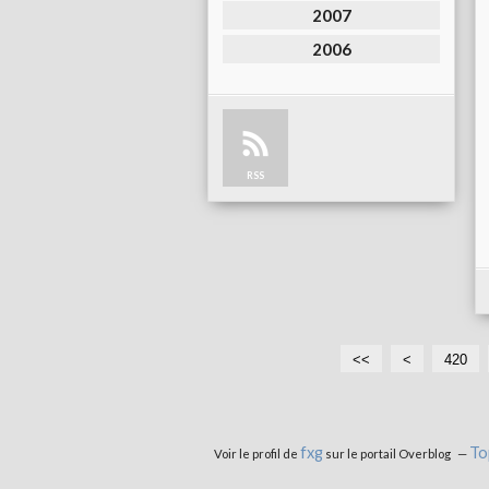
2007
2006
RSS
<<
<
4
4
420
0
1
0
0
fxg
To
Voir le profil de
sur le portail Overblog