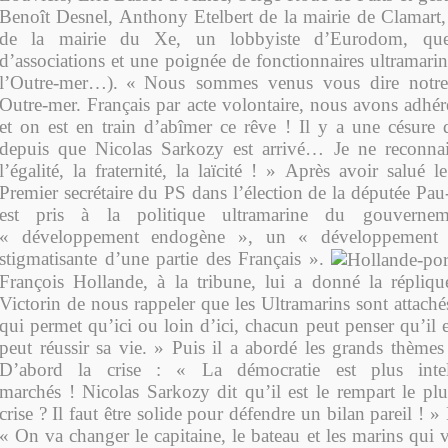
Benoît Desnel, Anthony Etelbert de la mairie de Clamar
de la mairie du Xe, un lobbyiste d’Eurodom, quel
d’associations et une poignée de fonctionnaires ultramari
l’Outre-mer…).
«
Nous sommes venus vous dire notre 
Outre-mer. Français par acte volontaire, nous avons adhér
et on est en train d’abîmer ce rêve ! Il y a une césure q
depuis que Nicolas Sarkozy est arrivé… Je ne reconnais
l’égalité, la fraternité, la laïcité ! » Après avoir salué l
Premier secrétaire du PS dans l’élection de la députée Pau
est pris à la politique ultramarine du gouvernem
« développement endogène », un « développement i
stigmatisante d’une partie des Français ».
François Hollande, à la tribune, lui a donné la répliq
Victorin de nous rappeler que les Ultramarins sont attach
qui permet qu’ici ou loin d’ici, chacun peut penser qu’il 
peut réussir sa vie. » Puis il a abordé les grands thème
D’abord la crise : « La démocratie est plus intel
marchés ! Nicolas Sarkozy dit qu’il est le rempart le plu
crise ? Il faut être solide pour défendre un bilan pareil ! 
« On va changer le capitaine, le bateau et les marins qui