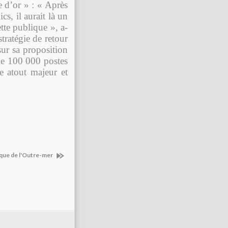
e d’or » : « Après
cs, il aurait là un
tte publique », a-
stratégie de retour
ur sa proposition
que 100 000 postes
e atout majeur et
ique de l'Outre-mer