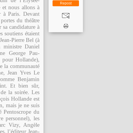
din de l’Elysée-
Repost
et nous allons à
r à Paris. Devant
portes du théâtre
 sa candidature à
es soutiens étaient
Jean-Pierre Bel (à
n ministre Daniel
omme George Pau-
 pour Hollande),
 de la communauté
ne, Jean Yves Le
 comme Benjamin
nt. Et bien sûr,
 de la soirée. Les
ois Hollande est
n, mais je ne suis
osé Pentoscrope du
 personnel), les
arc Vizy, Angèle
s, l’éditeur Jean-