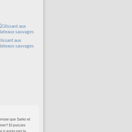
lissant aux
lateaux sauvages
 pensse que Sarko et
iver? Et puis,les
e n auras pas la