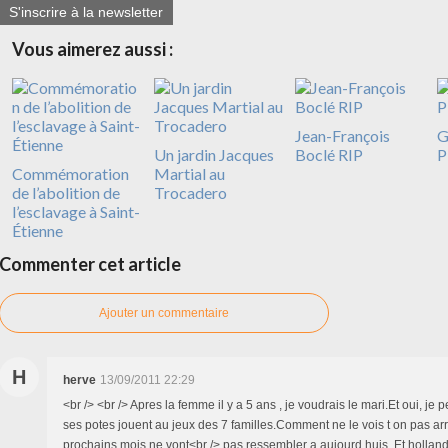
S'inscrire à la newsletter
Vous aimerez aussi :
Jean-François
G
Un jardin Jacques
Boclé RIP
P
Commémoration
Martial au
de l’abolition de
Trocadero
l’esclavage à Saint-
Étienne
Commenter cet article
Ajouter un commentaire
H
herve
13/09/2011 22:29
<br /> <br /> Apres la femme il y a 5 ans , je voudrais le mari.Et oui, je
ses potes jouent au jeux des 7 familles.Comment ne le vois t on pas arr
prochains mois ne vont<br /> pas ressembler a aujourd huis. Et holland