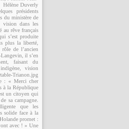
t, Hélène Duverly
ques présidents
ns du ministère de
vision dans les
é au rêve français
ui s’est produite
 plus la liberté,
e rôle de l’ancien
-Langevin, il s’en
ent, faisant du
ndigène, vision
ue : « Merci cher
és à la République
est un citoyen qui
s de sa campagne.
ligente que les
s solide face à la
» Holande promet :
 vont avec ! » Une