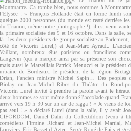
« Le Trianon fut le jar
Montmartre. Ca tombe bien, nous sommes à Montmartre 
l’Elysée ! » François Hollande était en forme lundi soi
quelque 2000 personnes (du monde est resté derrière les 
du Trianon, même notre photographe !), il est venu vanter
la primaire socialiste des 9 et 16 octobre. Dans la salle, s
là : les deux présidents de groupe socialiste au Parlement, 
côté de Victorin Lurel,) et Jean-Marc Ayrault. L’ancie
Vaillant, nombreux élus parisiens ou franciliens c
Langevin (qui a marqué ainsi par sa présence son choix
mais aussi le Marseillais Patrick Menucci et le président
urbaine de Bordeaux, le président de la région Bretag
Drian, l’ancien ministre Michel Sapin… Des peoples
Biolay ou Jean-Michel Ribes du Théâtre du Rond-poi
Victorin Lurel invité à prendre la parole avant le héraut
deux hommes se sont même donné l’accolade quand Franç
arrivé vers 19 h 30 sur un air de ragga ! « Je viens de loi
pas seul ! » a déclaré Lurel (dans la salle, il y avait J
CIFORDOM, Daniel Dalin du Collectifdom (venu à titre
comédiens Firmine Richard et Jean-Michel Martial, M
Louviers, Eric Basset d’Aztec, Serge Roué de Faits et geste