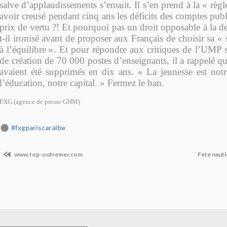
salve d’applaudissements s’ensuit. Il s’en prend à la « règl
avoir creusé pendant cinq ans les déficits des comptes publi
prix de vertu ?! Et pourquoi pas un droit opposable à la de
t-il ironisé avant de proposer aux Français de choisir sa « 
à l’équilibre
»
. Et pour répondre aux critiques de l’UMP s
de création de 70 000 postes d’enseignants, il a rappelé 
avaient été supprimés en dix ans. « La jeunesse est notr
l’éducation, notre capital. » Fermez le ban.
FXG (agence de presse GHM)
#fxgpariscaraibe
www.top-outremer.com
Fete naut