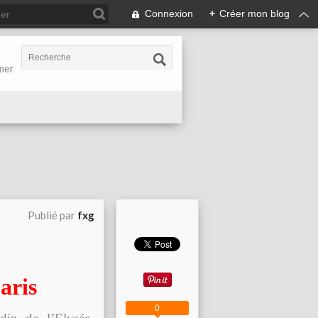
Connexion
+
Créer mon blog
-mer
Publié par
fxg
aris
0