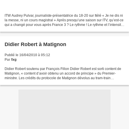
ITW Audrey Pulvar, journaliste-présentatrice du 18-20 sur Itélé « Je ne dis ni
la messe, ni un cours magistral » Après presqu’une saison sur ITV, qu’est-ce
qui a changé pour vous après France 3 ? Le rythme ! Le rythme et l’intensité
sont différents. Pas...
Didier Robert à Matignon
Publié le 16/04/2010 à 05:12
Par
fxg
Didier Robert soutenu par François Fillon Didier Robert est sorti content de
Matignon, « content d’avoir obtenu un accord de principe » du Premier-
ministre. Les crédits du protocole de Matignon dévolus au tram-train
pourront être réaffectés au projet...