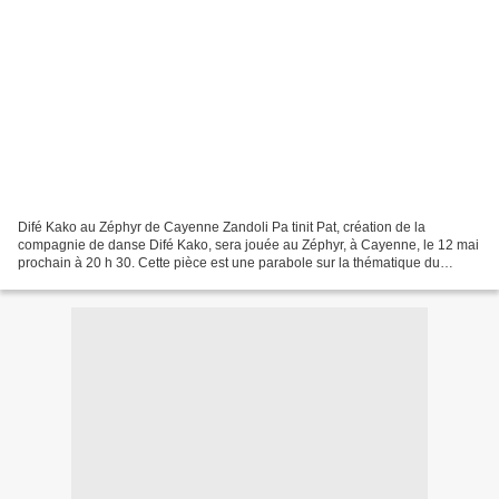
Difé Kako au Zéphyr de Cayenne Zandoli Pa tinit Pat, création de la
compagnie de danse Difé Kako, sera jouée au Zéphyr, à Cayenne, le 12 mai
prochain à 20 h 30. Cette pièce est une parabole sur la thématique du
paradis perdu. Hip hop, danses afro-antillaises...