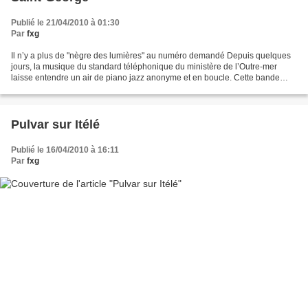
Publié le 21/04/2010 à 01:30
Par
fxg
Il n’y a plus de "nègre des lumières" au numéro demandé Depuis quelques
jours, la musique du standard téléphonique du ministère de l’Outre-mer
laisse entendre un air de piano jazz anonyme et en boucle. Cette bande
d’attente remplace le concerto pour violon...
Pulvar sur Itélé
Publié le 16/04/2010 à 16:11
Par
fxg