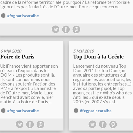
cadre de la réforme territoriale, pourquoi ? La réforme territoriale
ignore les particularités de l’Outre-mer. Pour ce qui concerne...
#fxgpariscaraibe
6 Mai 2010
5 Mai 2010
Foire de Paris
Top Dom à la Créole
UbiFrance vient apporter son
Lancement du nouveau Top
réseau à l’export dans les
Dom 2011 Le Top Dom (un
DOM « Les produits sont là,
annuaire des structures qui
ils sont connus, mais nous
regroupe les associations, les
devons soutenir l’action des
institutions, les entreprises…)
PME à l’export. » La ministre
avec sa partie pipol, le Top
de l’Outre-mer, Marie-Luce
moun, c’est le « Who’s who des
Penchard avait convié, hier
Antilles » qui existe depuis
matin, à la Foire de Paris,...
2005 (en 2007 s’y est...
#fxgpariscaraibe
#fxgpariscaraibe