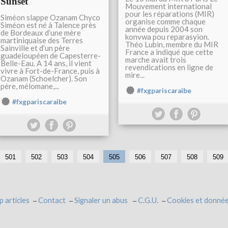
Sunset
Mouvement international
pour les réparations (MIR)
Siméon slappe Ozanam Chyco
organise comme chaque
Siméon est né à Talence près
année depuis 2004 son
de Bordeaux d’une mère
konvwa pou reparasyion.
martiniquaise des Terres
Théo Lubin, membre du MIR
Sainville et d’un père
France a indiqué que cette
guadeloupéen de Capesterre-
marche avait trois
Belle-Eau. A 14 ans, il vient
revendications en ligne de
vivre à Fort-de-France, puis à
mire...
Ozanam (Schoelcher). Son
père, mélomane,...
#fxgpariscaraibe
#fxgpariscaraibe
501
502
503
504
505
506
507
508
509
p articles
Contact
Signaler un abus
C.G.U.
Cookies et donnée