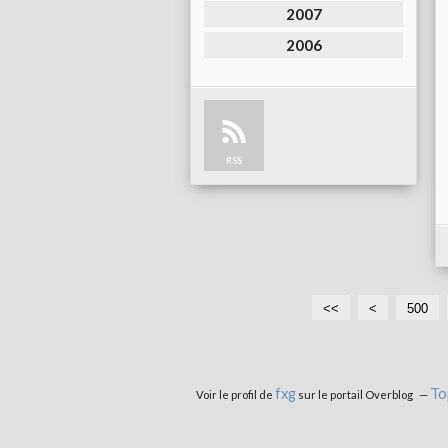
2007
2006
RSS
<<
<
500
fxg
To
Voir le profil de
sur le portail Overblog