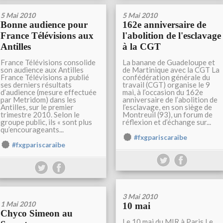
5 Mai 2010
5 Mai 2010
Bonne audience pour
162e anniversaire de
France Télévisions aux
l'abolition de l'esclavage
Antilles
à la CGT
France Télévisions consolide
La banane de Guadeloupe et
son audience aux Antilles
de Martinique avec la CGT La
France Télévisions a publié
confédération générale du
ses derniers résultats
travail (CGT) organise le 9
d’audience (mesure effectuée
mai, à l’occasion du 162e
par Metridom) dans les
anniversaire de l’abolition de
Antilles, sur le premier
l’esclavage, en son siège de
trimestre 2010. Selon le
Montreuil (93), un forum de
groupe public, ils « sont plus
réflexion et d’échange sur...
qu’encourageants...
#fxgpariscaraibe
#fxgpariscaraibe
3 Mai 2010
1 Mai 2010
10 mai
Chyco Simeon au
Le 10 mai du MIR à Paris Le