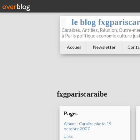
le blog fxgparisca
Caraibes, Antilles, Réunion, Outre-mer
à Paris politique economie culture jus
Accueil
Newsletter
Conta
fxgpariscaraibe
Pages
Album - Caraibe photo 19
octobre 2007
Links