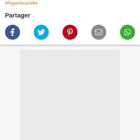
#fxgpariscaraibe
Partager