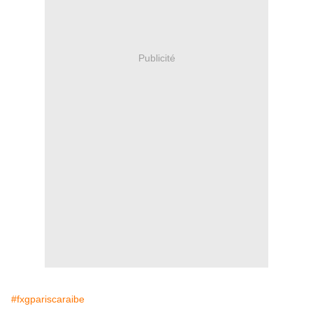
Publicité
#fxgpariscaraibe