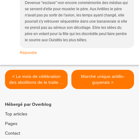
Devenue "esclave" non encore commémorée des médias qui
se servent d'elle pour museler le père. Aux Antilles le père
n'avait pas pu sortir de l'avion, les temps ayant changé, elle
pourrait s'y retrouver séquestrée dans une bananeraie si elle
ne prend pas au sérieux son décollage. Elire les idées du
père en votant pour la fille qui les discrédite peut faire perdre
le sourire aux Ouistitis les plus bêtes.
Répondre
< Le mois de célébration
Marché unique antillo-
des abolitions de la traite et
guyanais >
de l'esclavage
Hébergé par Overblog
Top articles
Pages
Contact