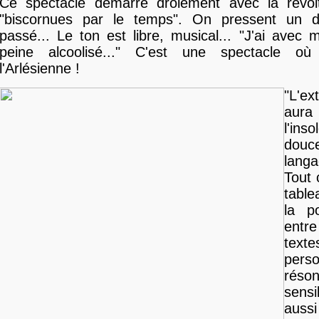
Ce spectacle démarre drôlement avec la révolt
"biscornues par le temps". On pressent un 
passé... Le ton est libre, musical... "J'ai avec
peine alcoolisé..." C'est une spectacle où
l'Arlésienne !
"L'ex
aura
l'ins
dou
lang
Tout 
table
la p
entr
te
pers
rés
sens
aus