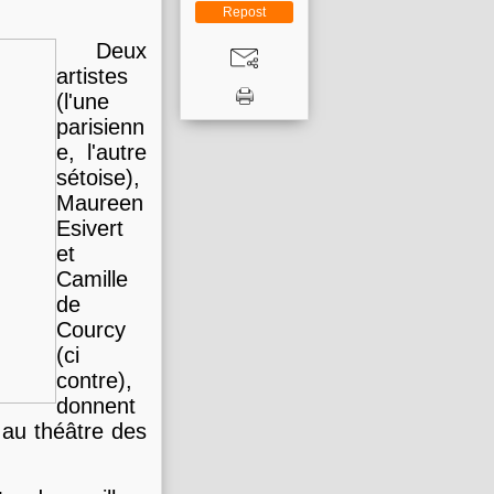
Repost
D
eux
artistes
(l'une
parisienn
e, l'autre
sétoise),
Maureen
Esivert
et
Camille
de
Courcy
(ci
contre),
donnent
 au théâtre des