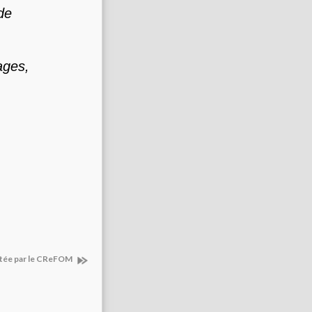
de
ages,
stée par le CReFOM