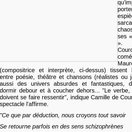
qu’i
porte
espi
sarca
chao
ses «
». 
Courc
com
Maur
(compositrice et interprète, ci-dessus) tissent 
entre poésie, théâtre et chansons (réalistes ou j
aussi des univers absurdes et fantastiques, d
dormir debour et à coucher dehors... "Le verbe, 
doivent se faire ressentir", indique Camille de Cour
spectacle l'affirme.
"Ce que par déduction, nous croyons tout savoir
Se retourne parfois en des sens schizophrènes