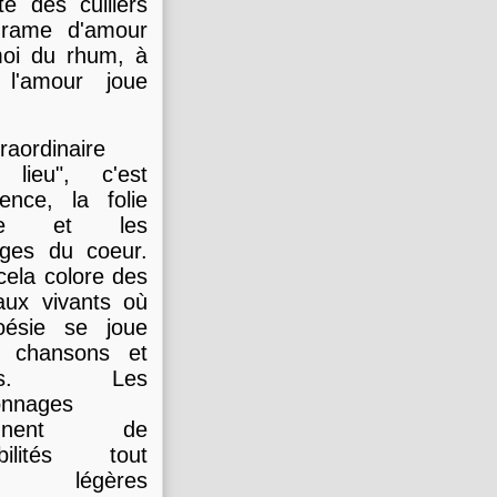
e des cuillers
drame d'amour
 moi du rhum, à
 l'amour joue
traordinaire
 lieu", c'est
olence, la folie
ce et les
ages du coeur.
cela colore des
aux vivants où
oésie se joue
e chansons et
xtes. Les
onnages
onnent de
ibilités tout
si légères