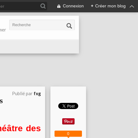
Connexion
+
Créer mon blog
-mer
Publié par
fxg
s
théâtre des
0