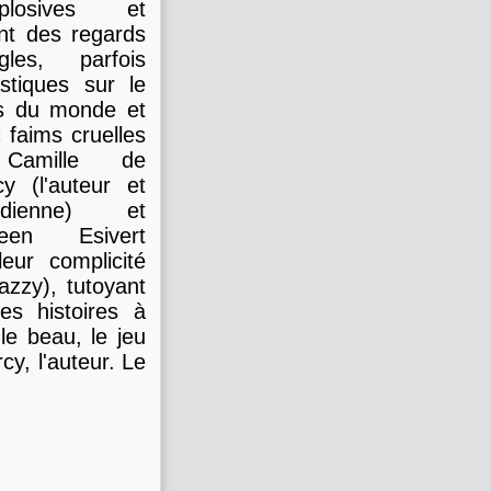
mplosives et
nt des regards
ègles, parfois
stiques sur le
s du monde et
 faims cruelles
Camille de
y (l'auteur et
édienne) et
een Esivert
leur complicité
azzy), tutoyant
es histoires à
le beau, le jeu
cy, l'auteur. Le