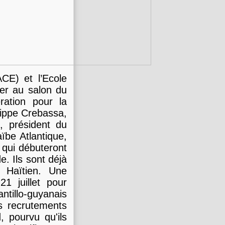
CE) et l’Ecole
ier au salon du
ration pour la
lippe Crebassa,
, président du
ïbe Atlantique,
 qui débuteront
e. Ils sont déjà
n Haïtien. Une
1 juillet pour
ntillo-guyanais
s recrutements
, pourvu qu'ils