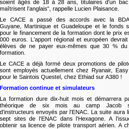
soient âgés de 18 à 28 ans, titulaires d'un bac 
maîtrisent l'anglais", rappelle Lucien Plaisance.
Le CACE a passé des accords avec la BDAF
Guyane, Martinique et Guadeloupe et le fonds s
pour le financement de la formation dont le prix e
000 euros. L'apport régional et européen devrai
élèves de ne payer eux-mêmes que 30 % du 
formation.
Le CACE a déjà formé deux promotions de pilote
sont employés actuellement chez Ryanair, Eas
pour le Saintois Questel, chez Ethiad sur A380 !
Formation continue et simulateurs
La formation dure dix-huit mois et démarrera p
théorique de six mois au camp Jacob sou
d'instructeurs envoyés par l'ENAC. La suite aura l
sept sites de l'ENAC dans l'Hexagone. A l'issu
obtenir sa licence de pilote transport aérien. A 