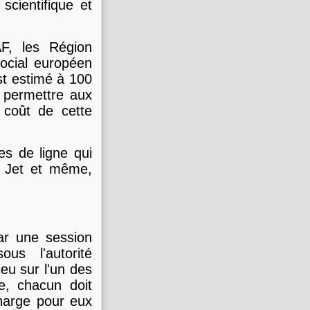
scientifique et
, les Région
ocial européen
st estimé à 100
t permettre aux
coût de cette
s de ligne qui
y Jet et même,
ar une session
s l'autorité
ieu sur l'un des
e, chacun doit
charge pour eux