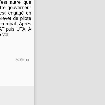
'est autre que
stre gouverneur
'est engagé en
revet de pilote
u combat. Après
 UAT puis UTA. A
 vol.
Jazz ka