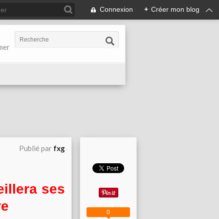
Connexion
+
Créer mon blog
-mer
Publié par
fxg
llera ses
re
0