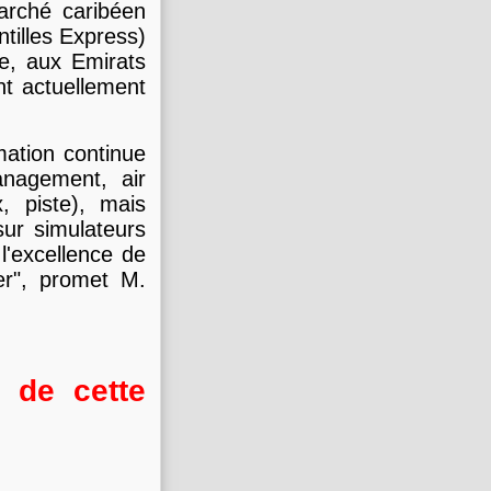
arché caribéen
ntilles Express)
e, aux Emirats
nt actuellement
rmation continue
anagement, air
x, piste), mais
ur simulateurs
l'excellence de
er", promet M.
 de cette