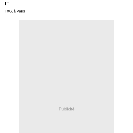
!"
FXG, à Paris
Publicité